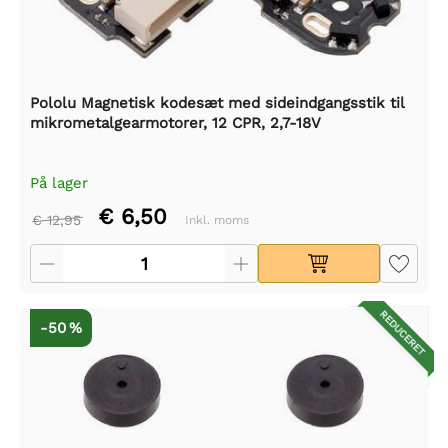
Pololu Magnetisk kodesæt med sideindgangsstik til
mikrometalgearmotorer, 12 CPR, 2,7-18V
På lager
€ 6,50
€ 12,95
Inkl. moms
REDUCERET
-50 %