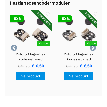
Hastighedsencodermoduler
REDUCERET
REDUCERET
-50 %
-50 %
På lager
På lager


Pololu Magnetisk
Pololu Magnetisk
kodesæt med
kodesæt med
sideindgangsstik til
topindgangsstik til
€ 6,50
€ 6,50
€ 12,95
€ 12,95
mikrometalgearmotorer,
mikrometalgearmotorer,
12 CPR, 2,7-18V
12 CPR, 2,7-18V
Se produkt
Se produkt