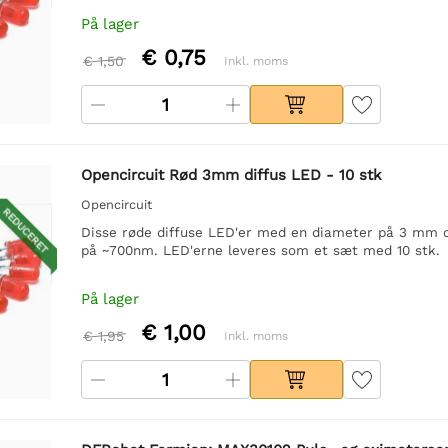
På lager
€ 0,75
€ 1,50
Inkl. moms
Opencircuit Rød 3mm diffus LED - 10 stk
Opencircuit
REDUCERET
Disse røde diffuse LED'er med en diameter på 3 mm o
på ~700nm. LED'erne leveres som et sæt med 10 stk.
På lager
€ 1,00
€ 1,95
Inkl. moms