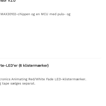
nsor V2.0
m MAX30102-chippen og en MCU med puls- og
rte-LED'er (6 klistermærker)
ibitronics Animating Red/White Fade LED-klistermærker.
g tape sælges separat.