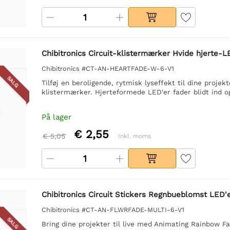
Chibitronics Circuit-klistermærker Hvide hjerte-L
Chibitronics #CT-AN-HEARTFADE-W-6-V1
SALG
Tilføj en beroligende, rytmisk lyseffekt til dine proj
klistermærker. Hjerteformede LED'er fader blidt ind og
På lager
€ 2,55
€ 5,05
Inkl. moms
Chibitronics Circuit Stickers Regnbueblomst LED'e
Chibitronics #CT-AN-FLWRFADE-MULTI-6-V1
SALG
Bring dine projekter til live med Animating Rainbow F