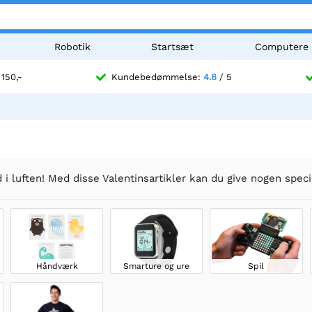
Robotik
Startsæt
Computere
 150,-
Kundebedømmelse:
4.8
/ 5
 i luften! Med disse Valentinsartikler kan du give nogen speci
Håndværk
Smarture og ure
Spil