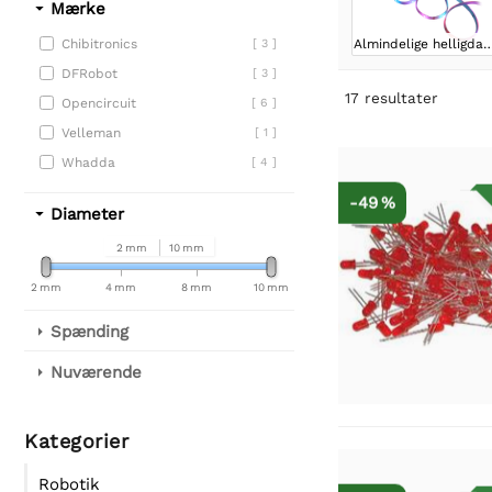
Mærke
Almindelige helli
Chibitronics
[ 3 ]
DFRobot
[ 3 ]
17
resultater
Opencircuit
[ 6 ]
Velleman
[ 1 ]
Whadda
[ 4 ]
-49 %
Diameter
2 mm
10 mm
2 mm
4 mm
8 mm
10 mm
Spænding
Nuværende
Kategorier
Robotik