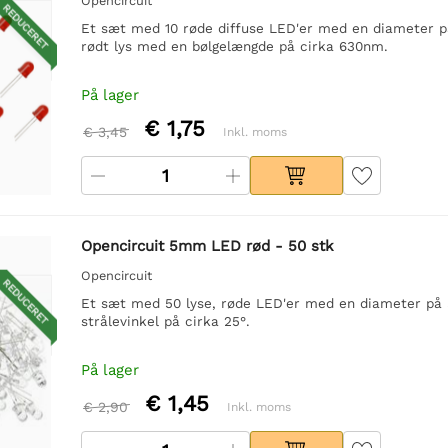
Opencircuit
REDUCERET
Et sæt med 10 røde diffuse LED'er med en diameter på
rødt lys med en bølgelængde på cirka 630nm.
På lager
€ 1,75
€ 3,45
Inkl. moms
Opencircuit 5mm LED rød - 50 stk
Opencircuit
REDUCERET
Et sæt med 50 lyse, røde LED'er med en diameter på 5
strålevinkel på cirka 25°.
På lager
€ 1,45
€ 2,90
Inkl. moms