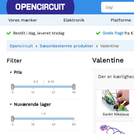
Vores mærker
Elektronik
Platforme
Bestilt i dag, leveret tirsdag
Gratis fragt
fra €
Opencircuit
Sæsonbestemte produkter
Valentine
Valentine
Filter
Pris
Der er kærlighed
€ 0
€ 40
0
13
27
40
Nuværende lager
≥ 0
Sankt Nikolaus
0
19
40
60