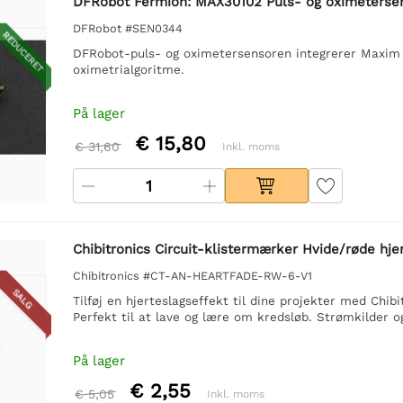
DFRobot Fermion: MAX30102 Puls- og oximeterse
DFRobot #SEN0344
REDUCERET
DFRobot-puls- og oximetersensoren integrerer Maxi
oximetrialgoritme.
På lager
€ 15,80
€ 31,60
Inkl. moms
Chibitronics Circuit-klistermærker Hvide/røde hje
Chibitronics #CT-AN-HEARTFADE-RW-6-V1
SALG
Tilføj en hjerteslagseffekt til dine projekter med Ch
Perfekt til at lave og lære om kredsløb. Strømkilder o
På lager
€ 2,55
€ 5,05
Inkl. moms