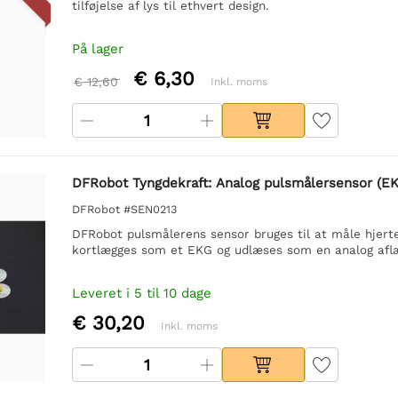
tilføjelse af lys til ethvert design.
På lager
€ 6,30
€ 12,60
Inkl. moms
DFRobot Tyngdekraft: Analog pulsmålersensor (EKG
DFRobot #SEN0213
DFRobot pulsmålerens sensor bruges til at måle hjertet
kortlægges som et EKG og udlæses som en analog afl
Leveret i 5 til 10 dage
€ 30,20
Inkl. moms