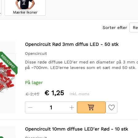
gdage
Mærke ikoner
Sorter efter
Opencircuit Rød 3mm diffus LED - 50 stk
Opencircuit
REDUCERET
Disse røde diffuse LED'er med en diameter på 3 mm o
på ~700nm. LED'erne leveres som et sæt med 50 stk.
På lager
€ 1,25
€ 2,45
Inkl. moms
Opencircuit 10mm diffuse LED'er Rød - 10 stk