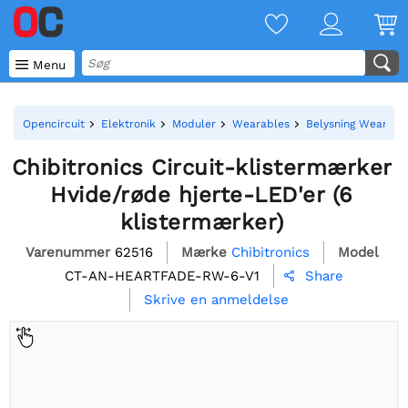

Menu
Opencircuit
Elektronik
Moduler
Wearables
Belysning Wearabl
Chibitronics Circuit-klistermærker
Hvide/røde hjerte-LED'er (6
klistermærker)
Varenummer
62516
Mærke
Chibitronics
Model
CT-AN-HEARTFADE-RW-6-V1
Share

Skrive en anmeldelse