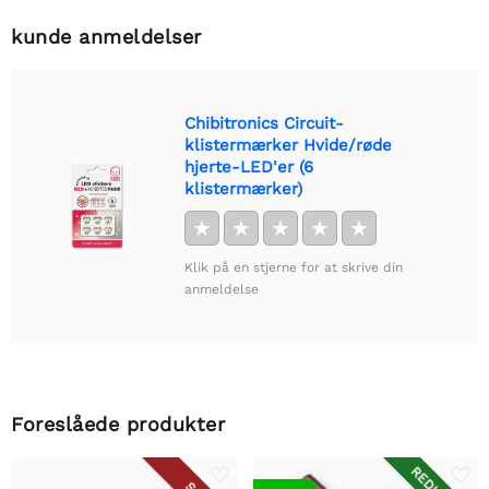
kunde anmeldelser
Chibitronics Circuit-
klistermærker Hvide/røde
hjerte-LED'er (6
klistermærker)
★
★
★
★
★
Klik på en stjerne for at skrive din
anmeldelse
Foreslåede produkter