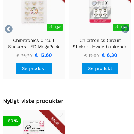


På lager
På lager
Chibitronics Circuit
Chibitronics Circuit
Stickers LED MegaPack
Stickers Hvide blinkende
(30 stickers) - Rød, Gul,
LED'er (6 stickers)
€ 12,60
€ 6,30
€ 25,20
€ 12,60
Blå, Pink, Orange, Grøn og
Hvid
Se produkt
Se produkt
Nyligt viste produkter
SALG
-50 %