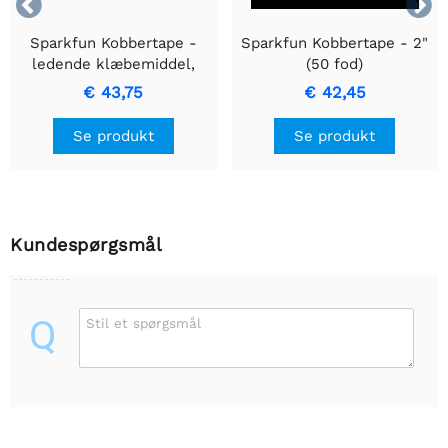


Sparkfun Kobbertape -
Sparkfun Kobbertape - 2"
ledende klæbemiddel,
(50 fod)
5cm - 15 meter
€ 43,75
€ 42,45
Se produkt
Se produkt
Kundespørgsmål
Q
Stil et spørgsmål