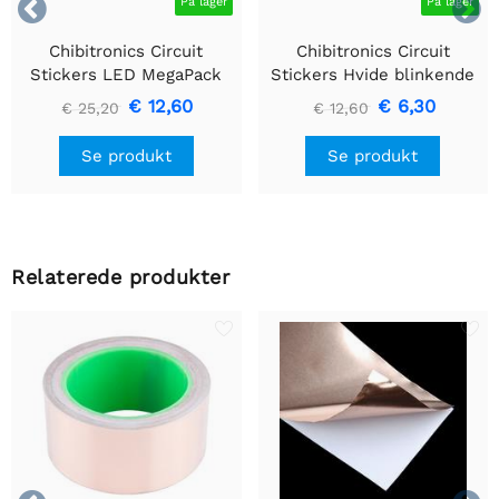


På lager
På lager
Chibitronics Circuit
Chibitronics Circuit
Stickers LED MegaPack
Stickers Hvide blinkende
(30 stickers) - Rød, Gul,
LED'er (6 stickers)
€ 12,60
€ 6,30
€ 25,20
€ 12,60
Blå, Pink, Orange, Grøn og
Hvid
Se produkt
Se produkt
Relaterede produkter