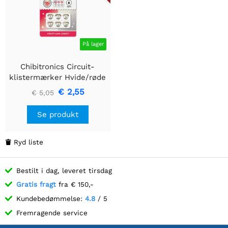
På lager
Chibitronics Circuit-
klistermærker Hvide/røde
hjerte-LED'er (6
€ 2,55
€ 5,05
klistermærker)
Se produkt
Ryd liste

Bestilt i dag, leveret tirsdag
Gratis fragt
fra € 150,-
Kundebedømmelse:
4.8
/ 5
Fremragende service