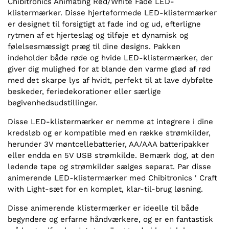
Chibitronics Animating Red/White Fade LED-
klistermærker. Disse hjerteformede LED-klistermærker
er designet til forsigtigt at fade ind og ud, efterligne
rytmen af et hjerteslag og tilføje et dynamisk og
følelsesmæssigt præg til dine designs. Pakken
indeholder både røde og hvide LED-klistermærker, der
giver dig mulighed for at blande den varme glød af rød
med det skarpe lys af hvidt, perfekt til at lave dybfølte
beskeder, feriedekorationer eller særlige
begivenhedsudstillinger.
Disse LED-klistermærker er nemme at integrere i dine
kredsløb og er kompatible med en række strømkilder,
herunder 3V møntcellebatterier, AA/AAA batteripakker
eller endda en 5V USB strømkilde. Bemærk dog, at den
ledende tape og strømkilder sælges separat. Par disse
animerende LED-klistermærker med Chibitronics ' Craft
with Light-sæt for en komplet, klar-til-brug løsning.
Disse animerende klistermærker er ideelle til både
begyndere og erfarne håndværkere, og er en fantastisk