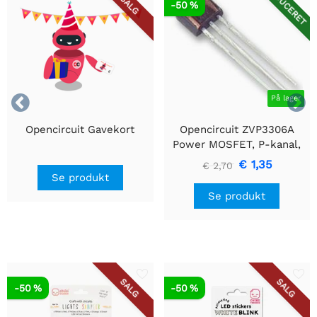
REDUCERET
SALG
-50 %


På lager
Opencircuit Gavekort
Opencircuit ZVP3306A
Power MOSFET, P-kanal,
60V, 160mA, 14 Ohm, E
€ 1,35
€ 2,70
Line - Gennemgående hul
Se produkt
Se produkt
SALG
SALG
-50 %
-50 %