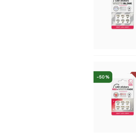
-50 %