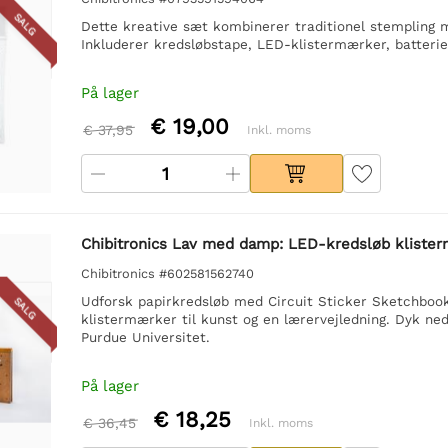
SALG
Dette kreative sæt kombinerer traditionel stempling 
Inkluderer kredsløbstape, LED-klistermærker, batterie
På lager
€ 19,00
€ 37,95
Inkl. moms
Chibitronics Lav med damp: LED-kredsløb kliste
Chibitronics #602581562740
Udforsk papirkredsløb med Circuit Sticker Sketchbook.
SALG
klistermærker til kunst og en lærervejledning. Dyk ne
Purdue Universitet.
På lager
€ 18,25
€ 36,45
Inkl. moms