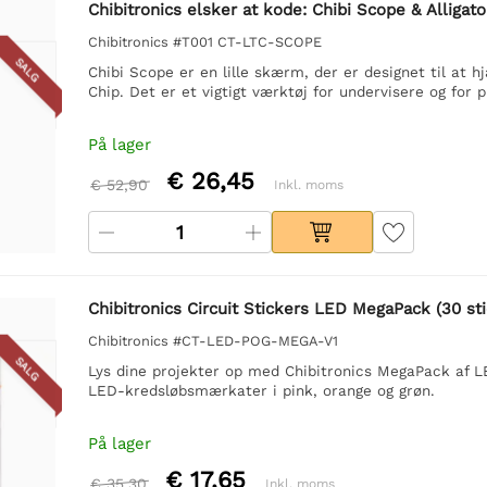
Chibitronics elsker at kode: Chibi Scope & Alligato
Chibitronics #T001 CT-LTC-SCOPE
SALG
Chibi Scope er en lille skærm, der er designet til at h
Chip. Det er et vigtigt værktøj for undervisere og fo
På lager
€ 26,45
€ 52,90
Inkl. moms
Chibitronics Circuit Stickers LED MegaPack (30 sti
Chibitronics #CT-LED-POG-MEGA-V1
SALG
Lys dine projekter op med Chibitronics MegaPack af L
LED-kredsløbsmærkater i pink, orange og grøn.
På lager
€ 17,65
€ 35,30
Inkl. moms