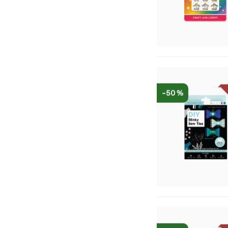
-50 %