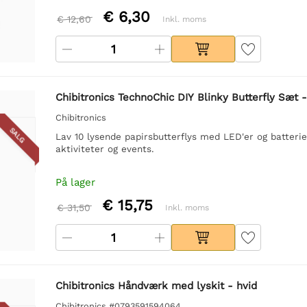
€ 6,30
€ 12,60
Inkl. moms
Chibitronics TechnoChic DIY Blinky Butterfly Sæt -
Chibitronics
SALG
Lav 10 lysende papirsbutterflys med LED'er og batterier
aktiviteter og events.
På lager
€ 15,75
€ 31,50
Inkl. moms
Chibitronics Håndværk med lyskit - hvid
Chibitronics #0793591594064