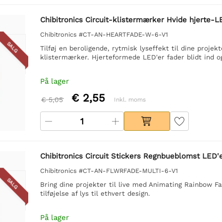
Chibitronics Circuit-klistermærker Hvide hjerte-L
Chibitronics #CT-AN-HEARTFADE-W-6-V1
SALG
Tilføj en beroligende, rytmisk lyseffekt til dine proj
klistermærker. Hjerteformede LED'er fader blidt ind og
På lager
€ 2,55
€ 5,05
Inkl. moms
Chibitronics Circuit Stickers Regnbueblomst LED'e
Chibitronics #CT-AN-FLWRFADE-MULTI-6-V1
SALG
Bring dine projekter til live med Animating Rainbow F
tilføjelse af lys til ethvert design.
På lager