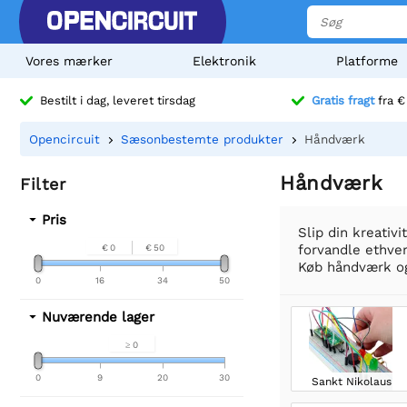
Vores mærker
Elektronik
Platforme
Bestilt i dag, leveret tirsdag
Gratis fragt
fra €
Opencircuit
Sæsonbestemte produkter
Håndværk
Håndværk
Filter
Pris
Slip din kreativ
forvandle ethver
€ 0
€ 50
Køb håndværk og
0
16
34
50
Nuværende lager
≥ 0
0
9
20
30
Sankt Nikolaus