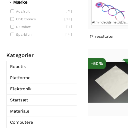
Mærke
Adafruit
[ 2 ]
Chibitronics
[ 10 ]
Almindelige helli
DFRobot
[ 1 ]
Sparkfun
[ 4 ]
17
resultater
Kategorier
-50 %
Robotik
Platforme
Elektronik
Startsæt
Materiale
Computere