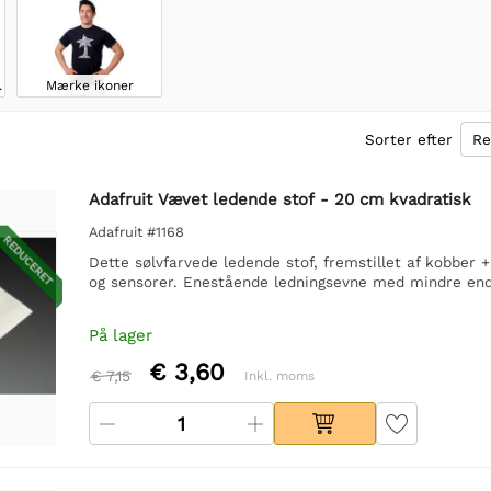
gdage
Mærke ikoner
Sorter efter
Adafruit Vævet ledende stof - 20 cm kvadratisk
Adafruit #1168
REDUCERET
Dette sølvfarvede ledende stof, fremstillet af kobber + 
og sensorer. Enestående ledningsevne med mindre end
På lager
€ 3,60
€ 7,15
Inkl. moms