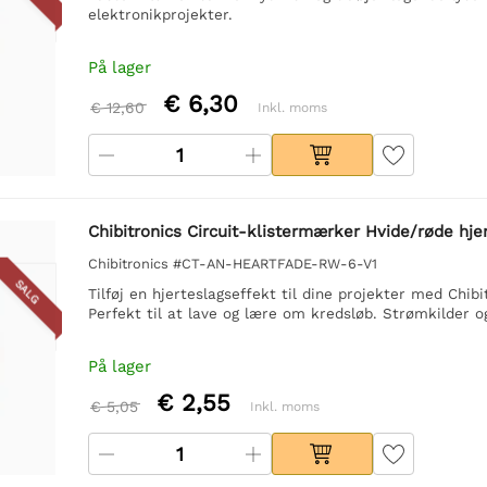
elektronikprojekter.
På lager
€ 6,30
€ 12,60
Inkl. moms
Chibitronics Circuit-klistermærker Hvide/røde hje
Chibitronics #CT-AN-HEARTFADE-RW-6-V1
SALG
Tilføj en hjerteslagseffekt til dine projekter med Ch
Perfekt til at lave og lære om kredsløb. Strømkilder o
På lager
€ 2,55
€ 5,05
Inkl. moms