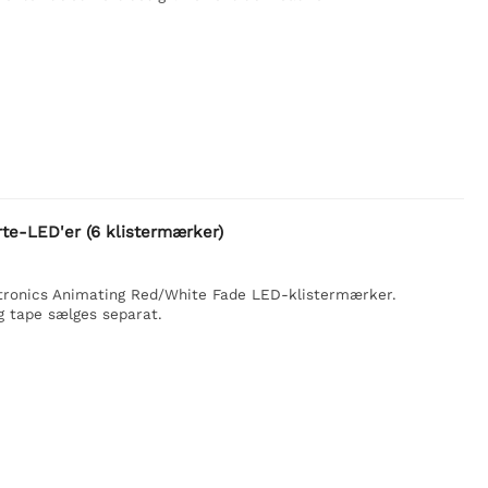
rte-LED'er (6 klistermærker)
ibitronics Animating Red/White Fade LED-klistermærker.
g tape sælges separat.