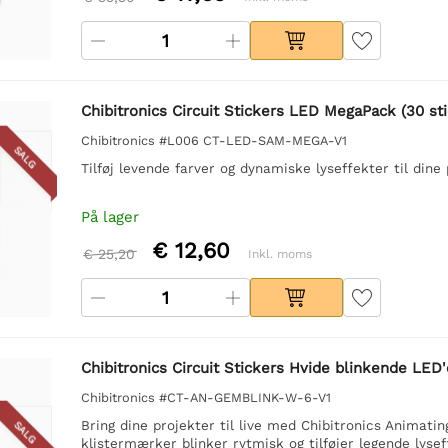
Chibitronics Circuit Stickers LED MegaPack (30 sti
Chibitronics #L006 CT-LED-SAM-MEGA-V1
SALG
Tilføj levende farver og dynamiske lyseffekter til di
På lager
€ 12,60
€ 25,20
Inkl. moms
Chibitronics Circuit Stickers Hvide blinkende LED'e
Chibitronics #CT-AN-GEMBLINK-W-6-V1
Bring dine projekter til live med Chibitronics Animat
SALG
klistermærker blinker rytmisk og tilføjer legende lyseff