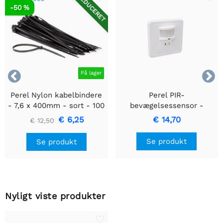
REDUCERET
-50 %


På lager
Perel Nylon kabelbindere
Perel PIR-
- 7,6 x 400mm - sort - 100
bevægelsessensor -
stk
Indbygget med
€ 6,25
€ 14,70
€ 12,50
bevægelsesregistrering &
Indbygget design
Se produkt
Se produkt
Nyligt viste produkter