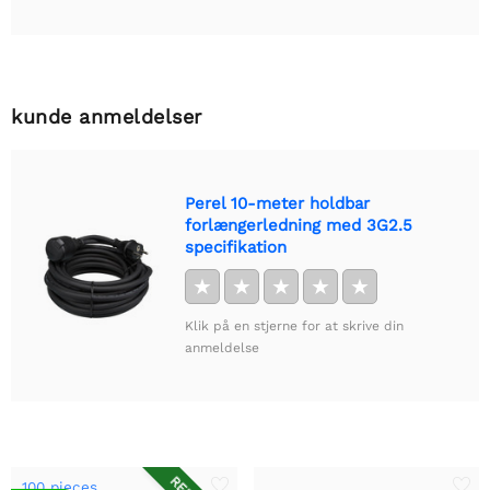
kunde anmeldelser
Perel 10-meter holdbar
forlængerledning med 3G2.5
specifikation
★
★
★
★
★
Klik på en stjerne for at skrive din
anmeldelse
100 pieces