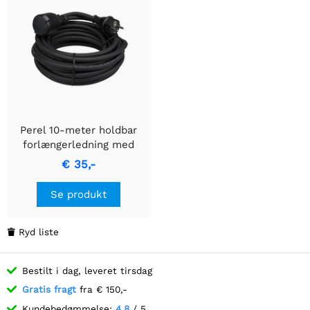
Perel 10-meter holdbar
forlængerledning med
3G2.5 specifikation
€ 35,-
Se produkt
Ryd liste

Bestilt i dag, leveret tirsdag
Gratis fragt
fra € 150,-
Kundebedømmelse:
4.8
/ 5