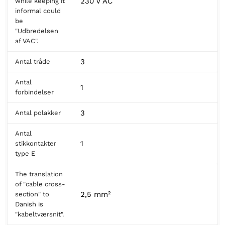
230 V AC
while keeping it
informal could
be
"Udbredelsen
af VAC".
3
Antal tråde
Antal
1
forbindelser
3
Antal polakker
Antal
1
stikkontakter
type E
The translation
of "cable cross-
2,5 mm²
section" to
Danish is
"kabeltværsnit".