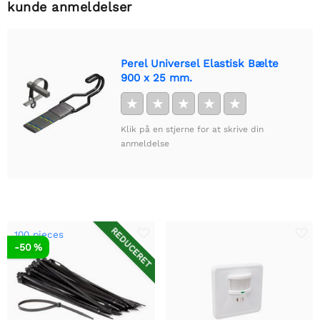
kunde anmeldelser
Perel Universel Elastisk Bælte
900 x 25 mm.
★
★
★
★
★
Klik på en stjerne for at skrive din
anmeldelse
REDUCERET
100 pieces
-50 %