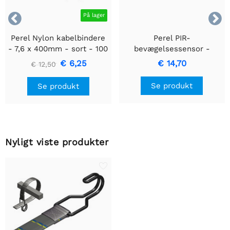


På lager
Perel Nylon kabelbindere
Perel PIR-
- 7,6 x 400mm - sort - 100
bevægelsessensor -
stk
Indbygget med
€ 6,25
€ 14,70
€ 12,50
bevægelsesregistrering &
Indbygget design
Se produkt
Se produkt
Nyligt viste produkter