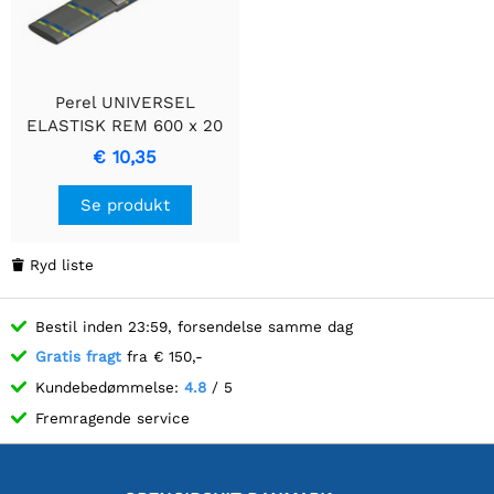
Perel UNIVERSEL
ELASTISK REM 600 x 20
mm
€ 10,35
Se produkt
Ryd liste

Bestil inden 23:59, forsendelse samme dag
Gratis fragt
fra € 150,-
Kundebedømmelse:
4.8
/ 5
Fremragende service