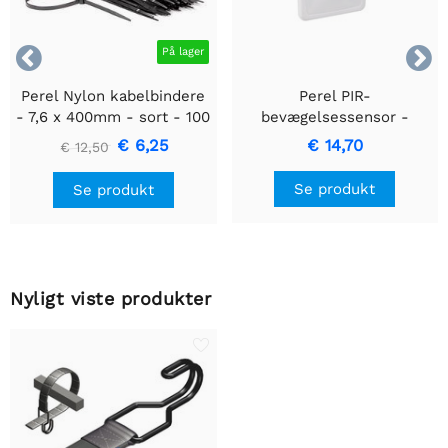


På lager
Perel Nylon kabelbindere
Perel PIR-
- 7,6 x 400mm - sort - 100
bevægelsessensor -
stk
Indbygget med
€ 6,25
€ 14,70
€ 12,50
bevægelsesregistrering &
Indbygget design
Se produkt
Se produkt
Nyligt viste produkter