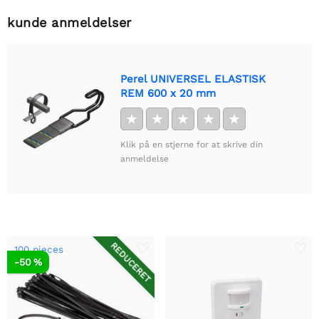
kunde anmeldelser
Perel UNIVERSEL ELASTISK
REM 600 x 20 mm
★
★
★
★
★
Klik på en stjerne for at skrive din
anmeldelse
REDUCERET
100 pieces
-50 %