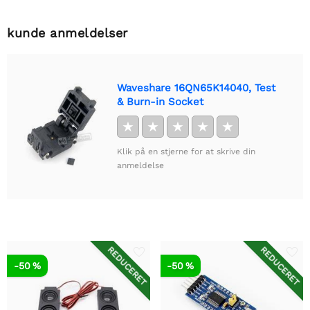
kunde anmeldelser
Waveshare 16QN65K14040, Test
& Burn-in Socket
★
★
★
★
★
Klik på en stjerne for at skrive din
anmeldelse
REDUCERET
REDUCERET
-50 %
-50 %