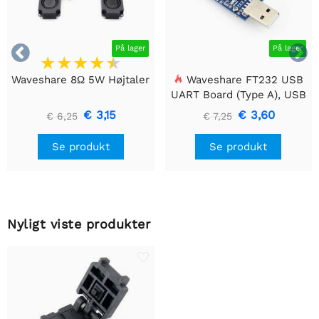


På lager
På lager
Waveshare 8Ω 5W Højtaler
Waveshare FT232 USB
UART Board (Type A), USB
til TTL (UART)
€ 3,15
€ 3,60
€ 6,25
€ 7,25
kommunikationsmodul
Se produkt
Se produkt
Nyligt viste produkter