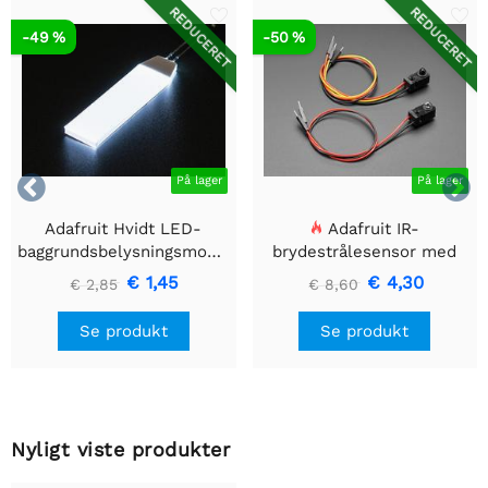
REDUCERET
REDUCERET
-49 %
-50 %


På lager
På lager
Adafruit Hvidt LED-
Adafruit IR-
baggrundsbelysningsmodul
brydestrålesensor med
- Lille 12mm x 40mm
premium ledningsstuds -
€ 1,45
€ 4,30
€ 2,85
€ 8,60
5 mm LED'er
Se produkt
Se produkt
Nyligt viste produkter