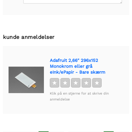
kunde anmeldelser
Adafruit 2,66" 296x152
Monokrom eller grå
eInk/ePapir - Bare skærm
★
★
★
★
★
Klik på en stjerne for at skrive din
anmeldelse