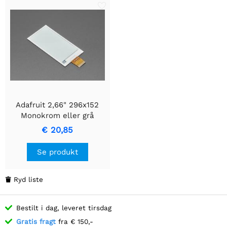
Adafruit 2,66" 296x152
Monokrom eller grå
eInk/ePapir - Bare skærm
€ 20,85
Se produkt
Ryd liste

Bestilt i dag, leveret tirsdag
Gratis fragt
fra € 150,-