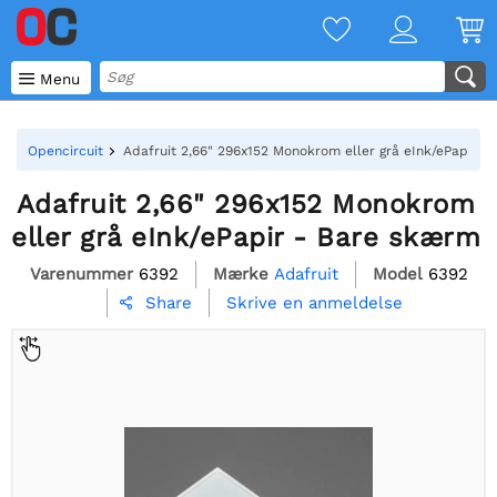

Menu
Opencircuit
Adafruit 2,66" 296x152 Monokrom eller grå eInk/ePapir -
Adafruit 2,66" 296x152 Monokrom
eller grå eInk/ePapir - Bare skærm
Varenummer
6392
Mærke
Adafruit
Model
6392
Skrive en anmeldelse
Share
