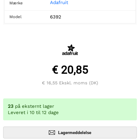
Adafruit
Mærke
6392
Model
€ 20,85
€ 16,55
Ekskl. moms (DK)
23
på eksternt lager
Leveret i 10 til 12 dage
Lagermeddelelse