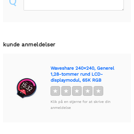
Q
kunde anmeldelser
Waveshare 240×240, Generel
1,28-tommer rund LCD-
displaymodul, 65K RGB
★
★
★
★
★
Klik på en stjerne for at skrive din
anmeldelse