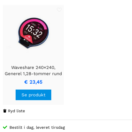
Waveshare 240×240,
Generel 1,28-tommer rund
LCD-displaymodul, 65K
€ 23,45
RGB
Se produkt
Ryd liste

Bestilt i dag, leveret tirsdag