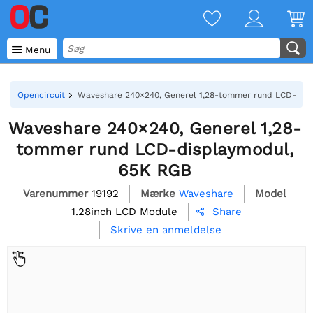

Menu
Opencircuit
Waveshare 240×240, Generel 1,28-tommer rund LCD-dis
Waveshare 240×240, Generel 1,28-
tommer rund LCD-displaymodul,
65K RGB
Varenummer
19192
Mærke
Waveshare
Model
1.28inch LCD Module
Share

Skrive en anmeldelse