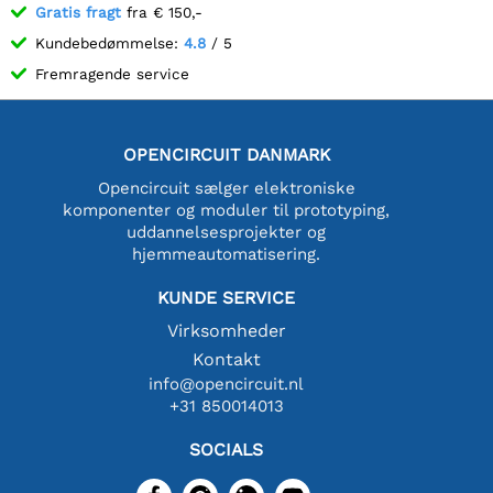
Gratis fragt
fra € 150,-
Kundebedømmelse:
4.8
/ 5
Fremragende service
OPENCIRCUIT DANMARK
Opencircuit sælger elektroniske
komponenter og moduler til prototyping,
uddannelsesprojekter og
hjemmeautomatisering.
KUNDE SERVICE
Virksomheder
Kontakt
info@opencircuit.nl
+31 850014013
SOCIALS