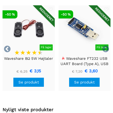
REDUCERET
REDUCERET
-50 %
-50 %


På lager
På lager
Waveshare 8Ω 5W Højtaler
Waveshare FT232 USB
UART Board (Type A), USB
til TTL (UART)
€ 3,15
€ 3,60
€ 6,25
€ 7,20
kommunikationsmodul
Se produkt
Se produkt
Nyligt viste produkter