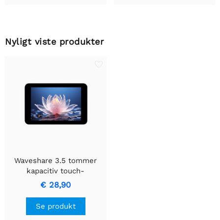
Nyligt viste produkter
Waveshare 3.5 tommer
kapacitiv touch-
skærmmodul, 320×480
€ 28,90
opløsning, indlejret med
ST7796S skærmdriver og
Se produkt
FT6336U kapacitiv touch