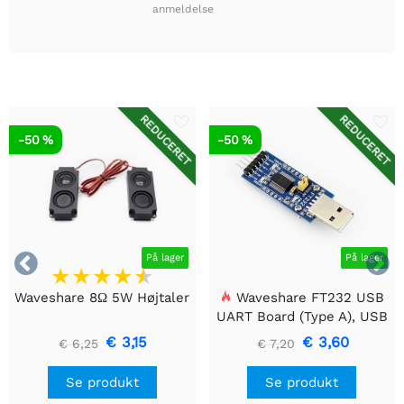
anmeldelse
REDUCERET
REDUCERET
-50 %
-50 %


På lager
På lager
Waveshare 8Ω 5W Højtaler
Waveshare FT232 USB
UART Board (Type A), USB
til TTL (UART)
€ 3,15
€ 3,60
€ 6,25
€ 7,20
kommunikationsmodul
Se produkt
Se produkt