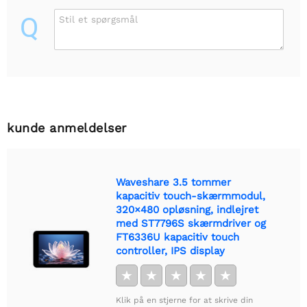
Q
Stil et spørgsmål
kunde anmeldelser
Waveshare 3.5 tommer
kapacitiv touch-skærmmodul,
320×480 opløsning, indlejret
med ST7796S skærmdriver og
FT6336U kapacitiv touch
controller, IPS display
★
★
★
★
★
Klik på en stjerne for at skrive din