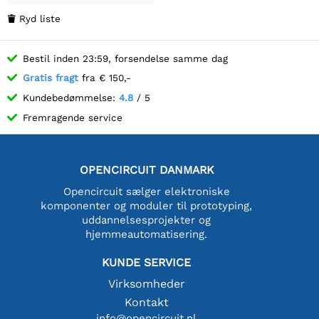
controller, IPS display
Ryd liste

Bestil inden 23:59, forsendelse samme dag
Gratis fragt
fra € 150,-
Kundebedømmelse:
4.8
/ 5
Fremragende service
OPENCIRCUIT DANMARK
Opencircuit sælger elektroniske
komponenter og moduler til prototyping,
uddannelsesprojekter og
hjemmeautomatisering.
KUNDE SERVICE
Virksomheder
Kontakt
info@opencircuit.nl