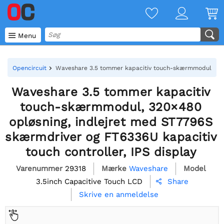

Menu
Opencircuit
Waveshare 3.5 tommer kapacitiv touch-skærmmodul, 320×4
Waveshare 3.5 tommer kapacitiv
touch-skærmmodul, 320×480
opløsning, indlejret med ST7796S
skærmdriver og FT6336U kapacitiv
touch controller, IPS display
Varenummer
29318
Mærke
Waveshare
Model
3.5inch Capacitive Touch LCD
Share

Skrive en anmeldelse