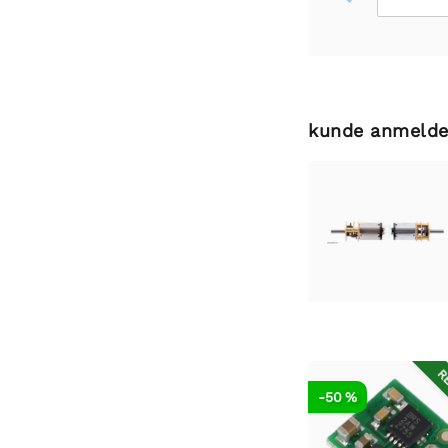
kunde anmelde
RE
-50 %