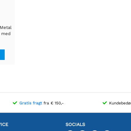
 Metal
V med
aksel
Gratis fragt
fra € 150,-
Kundebed
ICE
SOCIALS