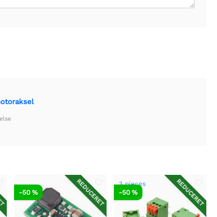
otoraksel
else
ET
REDUCERET
REDUCERET
3 pieces
-50 %
-50 %