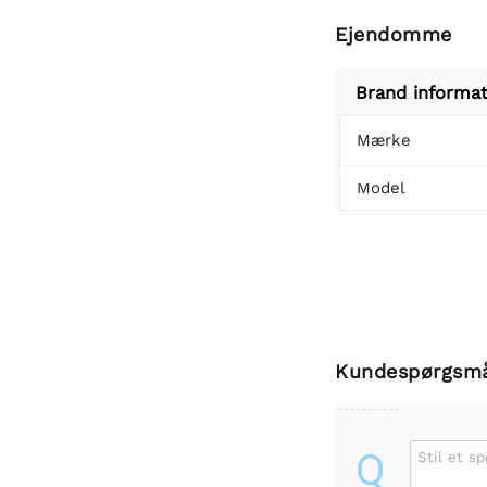
Ejendomme
Brand informat
Mærke
Model
Kundespørgsm
Q
Stil et s