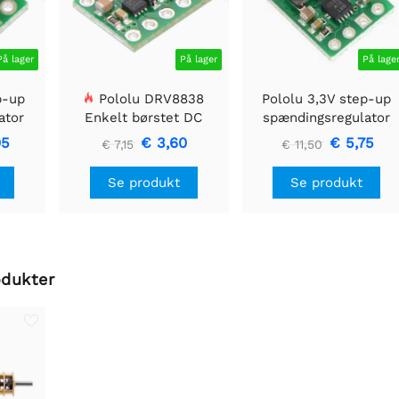
På lager
På lager
På lage
p-up
Pololu DRV8838
Pololu 3,3V step-up
ator
Enkelt børstet DC
spændingsregulator
Motor Driver Holder
U1V11F3
05
€ 3,60
€ 5,75
€ 7,15
€ 11,50
Se produkt
Se produkt
odukter