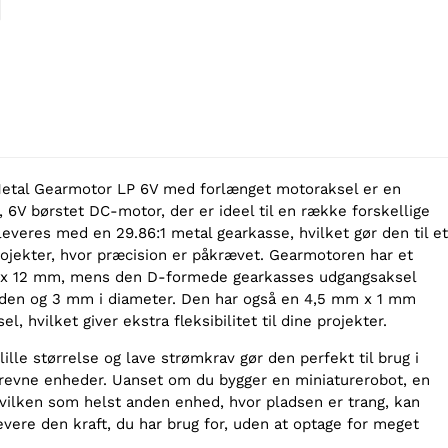
Metal Gearmotor LP 6V med forlænget motoraksel er en
 6V børstet DC-motor, der er ideel til en række forskellige
leveres med en 29.86:1 metal gearkasse, hvilket gør den til et
 projekter, hvor præcision er påkrævet. Gearmotoren har et
 x 12 mm, mens den D-formede gearkasses udgangsaksel
den og 3 mm i diameter. Den har også en 4,5 mm x 1 mm
, hvilket giver ekstra fleksibilitet til dine projekter.
lle størrelse og lave strømkrav gør den perfekt til brug i
revne enheder. Uanset om du bygger en miniaturerobot, en
hvilken som helst anden enhed, hvor pladsen er trang, kan
vere den kraft, du har brug for, uden at optage for meget