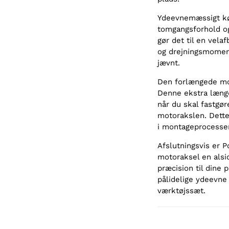
Ydeevnemæssigt k
tomgangsforhold og
gør det til en vela
og drejningsmoment
jævnt.
Den forlængede mot
Denne ekstra længd
når du skal fastgør
motorakslen. Dette 
i montageprocesse
Afslutningsvis er 
motoraksel en alsid
præcision til dine
pålidelige ydeevne 
værktøjssæt.