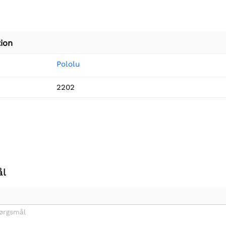
ion
Pololu
2202
ål
pørgsmål