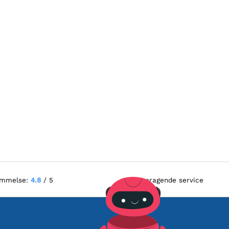
ømmelse:
4.8
/ 5
Fremragende service