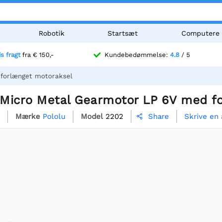
Robotik
Startsæt
Computere
is fragt
fra € 150,-
Kundebedømmelse:
4.8
/ 5
 forlænget motoraksel
1 Micro Metal Gearmotor LP 6V med f
Mærke
Pololu
Model
2202
Skrive en
Share
