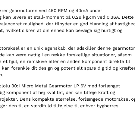
ører gearmotoren ved 450 RPM og 40mA under
 kan levere et stall-moment på 0,29 kg.cm ved 0,36A. Dette
fbalanceret mulighed, der tilbyder en god blanding af hastighe
, hvilket sikrer, at din enhed kan bevæge sig hurtigt og
oraksel er en unik egenskab, der adskiller denne gearmotor
e kan være nyttig i en række forskellige situationer, såsom
e et hjul, en remskive eller en anden komponent direkte til
kan forenkle dit design og potentielt spare dig tid og kræfte
n.
Pololu 30:1 Micro Metal Gearmotor LP 6V med forlænget
ig komponent af høj kvalitet, der kan tilføje kraft og
 projekter. Dens kompakte størrelse, forlængede motoraksel o
gør den til en værdifuld tilføjelse til enhver bygherres