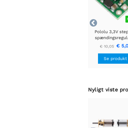

Pololu 3,3V ste
spændingsregul
U1V10F3
€ 5,
€ 10,05
Se produkt
Nyligt viste pr