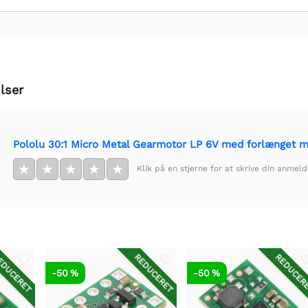
lser
Pololu 30:1 Micro Metal Gearmotor LP 6V med forlænget m
★
★
★
★
★
Klik på en stjerne for at skrive din anmeld
DUCERET
REDUCERET
REDUCER
-50 %
-50 %