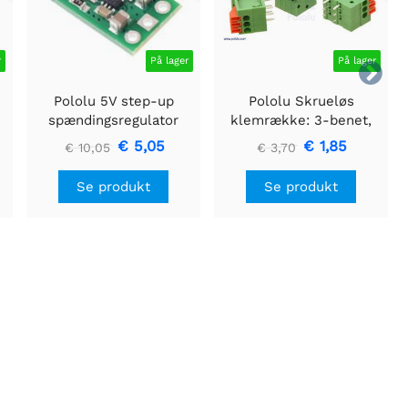
r
På lager
På lager

Pololu 5V step-up
Pololu Skrueløs
spændingsregulator
klemrække: 3-benet,
U3V16F5
0,1" pitch, sideindgang
€ 5,05
€ 1,85
€ 10,05
€ 3,70
(3-pack)
Se produkt
Se produkt