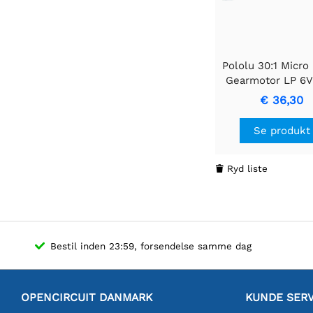
Pololu 30:1 Micro
Gearmotor LP 6
forlænget motor
€ 36,30
Se produkt
Ryd liste

Bestil inden 23:59, forsendelse samme dag
OPENCIRCUIT DANMARK
KUNDE SERV