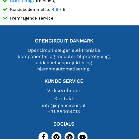
Gratis fragt
fra € 150,-
Kundebedømmelse:
4.8
/ 5
Fremragende service
OPENCIRCUIT DANMARK
Opencircuit sælger elektroniske
komponenter og moduler til prototyping,
uddannelsesprojekter og
hjemmeautomatisering.
KUNDE SERVICE
Virksomheder
Kontakt
info@opencircuit.nl
+31 850014013
SOCIALS