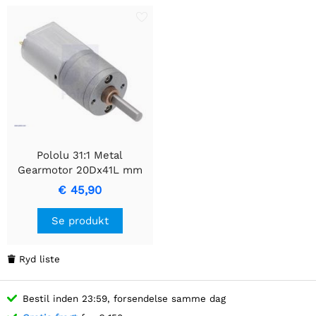
Pololu 31:1 Metal
Gearmotor 20Dx41L mm
6V CB
€ 45,90
Se produkt
Ryd liste

Bestil inden 23:59, forsendelse samme dag