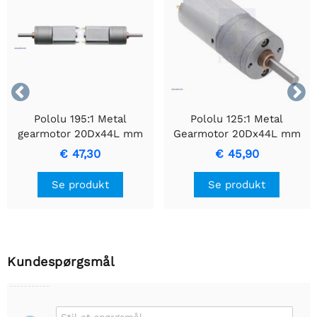


Pololu 195:1 Metal
Pololu 125:1 Metal
gearmotor 20Dx44L mm
Gearmotor 20Dx44L mm
6V CB med forlænget
6V CB
€ 47,30
€ 45,90
motoraksel
Se produkt
Se produkt
Kundespørgsmål