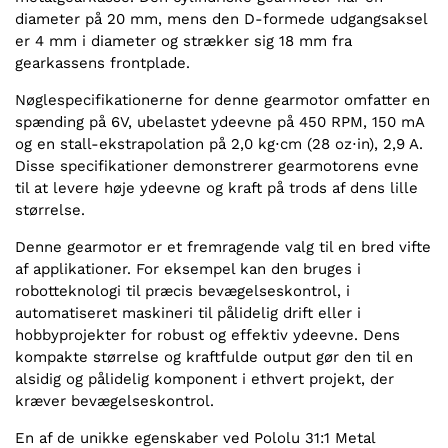
diameter på 20 mm, mens den D-formede udgangsaksel
er 4 mm i diameter og strækker sig 18 mm fra
gearkassens frontplade.
Nøglespecifikationerne for denne gearmotor omfatter en
spænding på 6V, ubelastet ydeevne på 450 RPM, 150 mA
og en stall-ekstrapolation på 2,0 kg⋅cm (28 oz⋅in), 2,9 A.
Disse specifikationer demonstrerer gearmotorens evne
til at levere høje ydeevne og kraft på trods af dens lille
størrelse.
Denne gearmotor er et fremragende valg til en bred vifte
af applikationer. For eksempel kan den bruges i
robotteknologi til præcis bevægelseskontrol, i
automatiseret maskineri til pålidelig drift eller i
hobbyprojekter for robust og effektiv ydeevne. Dens
kompakte størrelse og kraftfulde output gør den til en
alsidig og pålidelig komponent i ethvert projekt, der
kræver bevægelseskontrol.
En af de unikke egenskaber ved Pololu 31:1 Metal