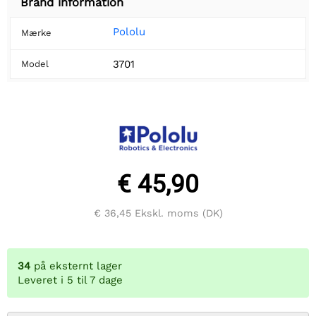
Brand information
Pololu
Mærke
3701
Model
€ 45,90
€ 36,45
Ekskl. moms (DK)
34
på eksternt lager
Leveret i 5 til 7 dage