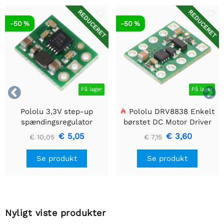
REDUCERET
REDUCERET
-50 %
-50 %


På lager
På lager
Pololu 3,3V step-up
Pololu DRV8838 Enkelt
spændingsregulator
børstet DC Motor Driver
U1V10F3
Holder
€ 5,05
€ 3,60
€ 10,05
€ 7,15
Se produkt
Se produkt
Nyligt viste produkter