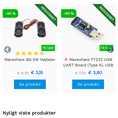
REDUCERET
REDUCERET
-50 %
-50 %


På lager
På lager
Waveshare 8Ω 5W Højtaler
Waveshare FT232 USB
UART Board (Type A), USB
til TTL (UART)
€ 3,15
€ 3,60
€ 6,25
€ 7,20
kommunikationsmodul
Se produkt
Se produkt
Nyligt viste produkter