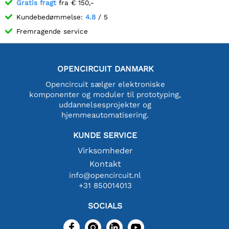
Gratis fragt
fra € 150,-
Kundebedømmelse:
4.8
/ 5
Fremragende service
OPENCIRCUIT DANMARK
Opencircuit sælger elektroniske
komponenter og moduler til prototyping,
uddannelsesprojekter og
hjemmeautomatisering.
KUNDE SERVICE
Virksomheder
Kontakt
info@opencircuit.nl
+31 850014013
SOCIALS