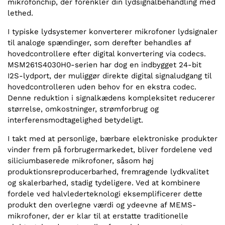
mikrofonchip, der forenkler din lydsignalbehandling med
lethed.
I typiske lydsystemer konverterer mikrofoner lydsignaler
til analoge spændinger, som derefter behandles af
hovedcontrollere efter digital konvertering via codecs.
MSM261S4030H0-serien har dog en indbygget 24-bit
I2S-lydport, der muliggør direkte digital signaludgang til
hovedcontrolleren uden behov for en ekstra codec.
Denne reduktion i signalkædens kompleksitet reducerer
størrelse, omkostninger, strømforbrug og
interferensmodtagelighed betydeligt.
I takt med at personlige, bærbare elektroniske produkter
vinder frem på forbrugermarkedet, bliver fordelene ved
siliciumbaserede mikrofoner, såsom høj
produktionsreproducerbarhed, fremragende lydkvalitet
og skalerbarhed, stadig tydeligere. Ved at kombinere
fordele ved halvlederteknologi eksemplificerer dette
produkt den overlegne værdi og ydeevne af MEMS-
mikrofoner, der er klar til at erstatte traditionelle