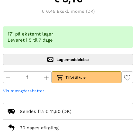
€ 6,45
Ekskl. moms (DK)
171
på eksternt lager
Leveret i 5 til 7 dage
Lagermeddelelse
Tilføj til kurv
Vis mængderabatter
Sendes fra
€ 11,50
(DK)
30 dages afkøling