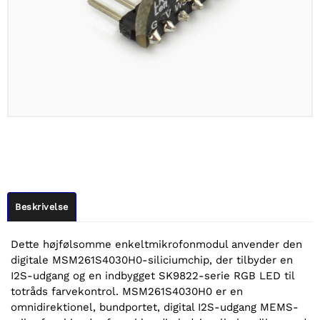
Beskrivelse
Dette højfølsomme enkeltmikrofonmodul anvender den
digitale MSM261S4030H0-siliciumchip, der tilbyder en
I2S-udgang og en indbygget SK9822-serie RGB LED til
totråds farvekontrol. MSM261S4030H0 er en
omnidirektionel, bundportet, digital I2S-udgang MEMS-