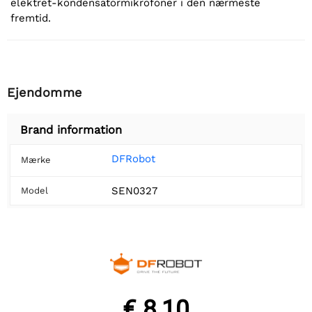
elektret-kondensatormikrofoner i den nærmeste
fremtid.
Ejendomme
Brand information
DFRobot
Mærke
SEN0327
Model
€ 8,10