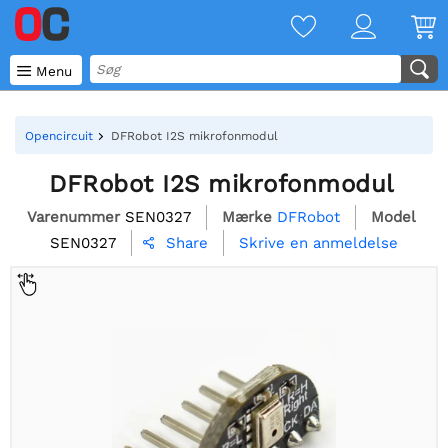

Menu
Opencircuit
DFRobot I2S mikrofonmodul
DFRobot I2S mikrofonmodul
Varenummer
SEN0327
Mærke
DFRobot
Model
SEN0327
Skrive en anmeldelse
Share
