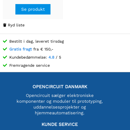
Se produkt
Ryd liste

Bestilt i dag, leveret tirsdag
Gratis fragt
fra € 150,-
Kundebedømmelse:
4.8
/ 5
Fremragende service
OPENCIRCUIT DANMARK
Opencircuit sælger elektroniske
komponenter og moduler til prototyping,
uddannelsesprojekter og
hjemmeautomatisering.
KUNDE SERVICE