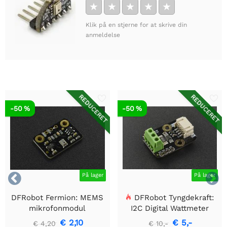
★
★
★
★
★
Klik på en stjerne for at skrive din
anmeldelse
REDUCERET
REDUCERET
-50 %
-50 %


På lager
På lager
DFRobot Fermion: MEMS
DFRobot Tyngdekraft:
mikrofonmodul
I2C Digital Wattmeter
€ 2,10
€ 5,-
€ 4,20
€ 10,-