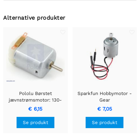
Alternative produkter
Pololu Børstet
Sparkfun Hobbymotor -
jævnstrømsmotor: 130-
Gear
størrelse, 6V, 11,5 kRPM,
€ 6,15
€ 7,05
800mA stall
Se produkt
Se produkt