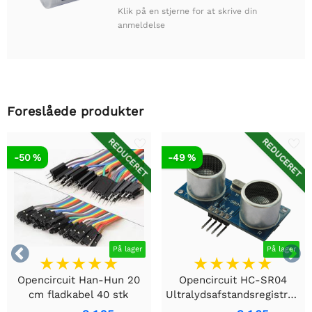
Klik på en stjerne for at skrive din
anmeldelse
Foreslåede produkter
REDUCERET
REDUCERET
-50 %
-49 %


På lager
På lager
Opencircuit Han-Hun 20
Opencircuit HC-SR04
cm fladkabel 40 stk
Ultralydsafstandsregistreringsmodul