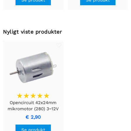
Nyligt viste produkter
Opencircuit 42x24mm
mikromotor (280) 3~12V
DC
€ 2,90
Se produkt