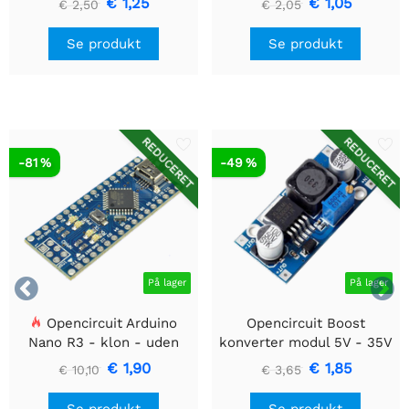
€ 1,25
€ 1,05
€ 2,50
€ 2,05
Se produkt
Se produkt
REDUCERET
REDUCERET
-81 %
-49 %


På lager
På lager
Opencircuit Arduino
Opencircuit Boost
Nano R3 - klon - uden
konverter modul 5V - 35V
headere
XL6009
€ 1,90
€ 1,85
€ 10,10
€ 3,65
Se produkt
Se produkt