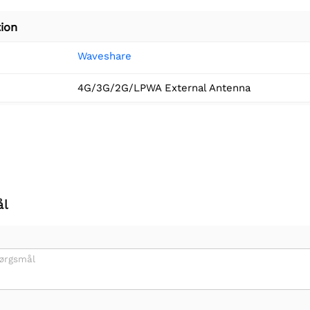
ion
Waveshare
4G/3G/2G/LPWA External Antenna
ål
pørgsmål