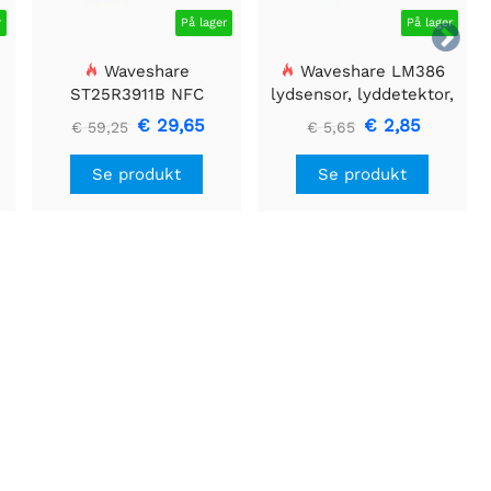
r
På lager
På lager

Waveshare
Waveshare LM386
ST25R3911B NFC
lydsensor, lyddetektor,
Evalueringssæt, NFC-
kompatibel med Arduino
€ 29,65
€ 2,85
€ 59,25
€ 5,65
læser + TF-kort + USB-
kabel
Se produkt
Se produkt