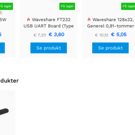
På lager
På lager
På lage
 5W
Waveshare FT232
Waveshare 128x32,
USB UART Board (Type
Generel 0,91-tommer
A), USB til TTL (UART)
OLED displaymodul
5
€ 3,60
€ 5,05
€ 7,20
€ 10,10
kommunikationsmodul
Se produkt
Se produkt
odukter