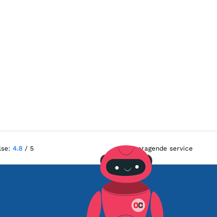
lse:
4.8
/ 5
Fremragende service