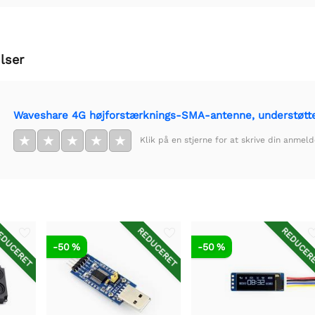
lser
Waveshare 4G højforstærknings-SMA-antenne, understøt
★
★
★
★
★
Klik på en stjerne for at skrive din anmeld
DUCERET
REDUCERET
REDUCER
-50 %
-50 %