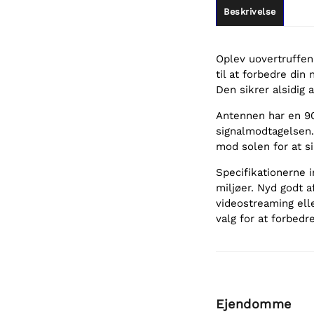
Beskrivelse
Oplev uovertruffe
til at forbedre di
Den sikrer alsidig
Antennen har en 90
signalmodtagelsen. 
mod solen for at s
Specifikationerne i
miljøer. Nyd godt a
videostreaming elle
valg for at forbedr
Ejendomme