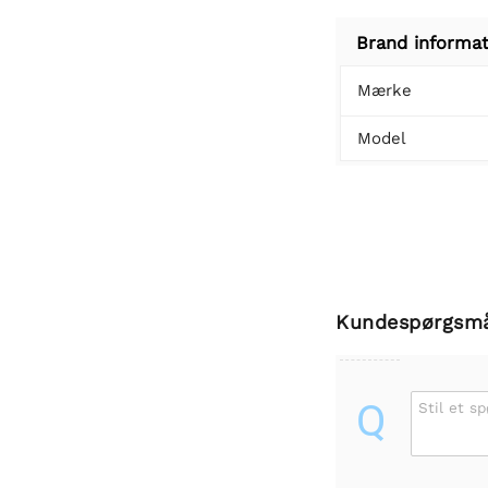
Brand informat
Mærke
Model
Kundespørgsm
Q
Stil et s