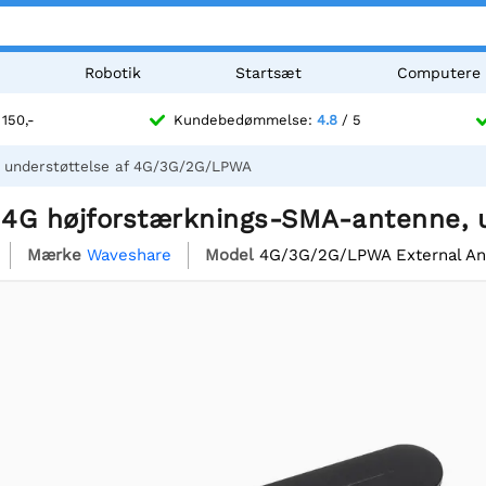
Robotik
Startsæt
Computere
 150,-
Kundebedømmelse:
4.8
/ 5
 understøttelse af 4G/3G/2G/LPWA
4G højforstærknings-SMA-antenne, 
Mærke
Waveshare
Model
4G/3G/2G/LPWA External An