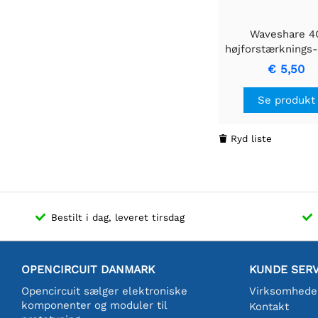
Waveshare 4
højforstærkning
antenne, understø
€ 5,50
af 4G/3G/2G/L
Se produkt
Ryd liste

Bestilt i dag, leveret tirsdag
OPENCIRCUIT DANMARK
KUNDE SERV
Opencircuit sælger elektroniske
Virksomhede
komponenter og moduler til
Kontakt