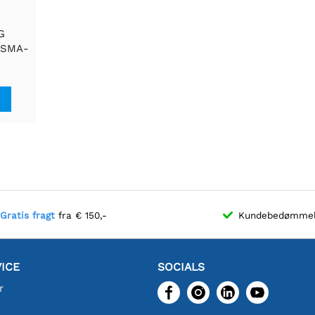
G
s-SMA-
ttelse
PWA
Gratis fragt
fra € 150,-
Kundebedømme
ICE
SOCIALS
r