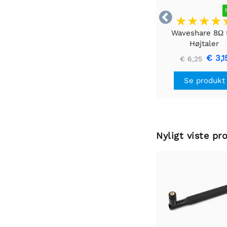

Waveshare 8Ω
Højtaler
€ 3,1
€ 6,25
Se produkt
Nyligt viste pr