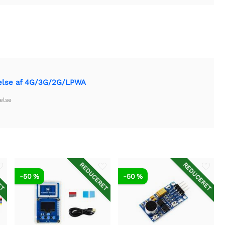
telse af 4G/3G/2G/LPWA
else
ET
REDUCERET
REDUCERET
-50 %
-50 %