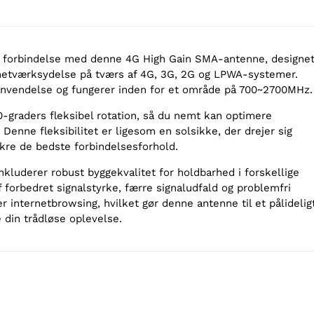
n forbindelse med denne 4G High Gain SMA-antenne, designe
n netværksydelse på tværs af 4G, 3G, 2G og LPWA-systemer.
 anvendelse og fungerer inden for et område på 700~2700MHz.
-graders fleksibel rotation, så du nemt kan optimere
Denne fleksibilitet er ligesom en solsikke, der drejer sig
ikre de bedste forbindelsesforhold.
nkluderer robust byggekvalitet for holdbarhed i forskellige
f forbedret signalstyrke, færre signaludfald og problemfri
r internetbrowsing, hvilket gør denne antenne til et pålidelig
e din trådløse oplevelse.