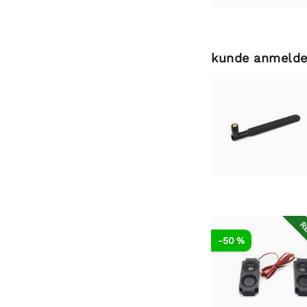
kunde anmelde
RE
-50 %