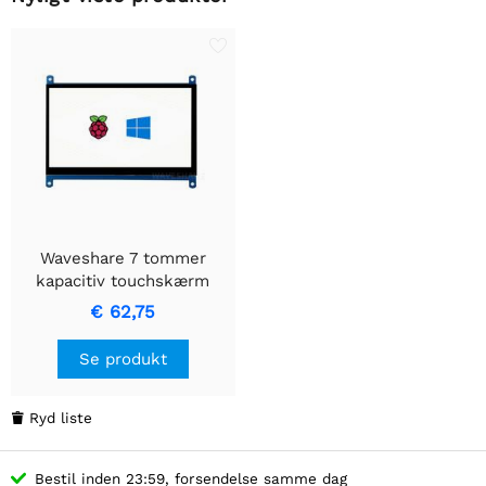
Waveshare 7 tommer
kapacitiv touchskærm
LCD (C), 1024×600, HDMI,
€ 62,75
IPS, lavt strømforbrug
Se produkt
Ryd liste

Bestil inden 23:59, forsendelse samme dag