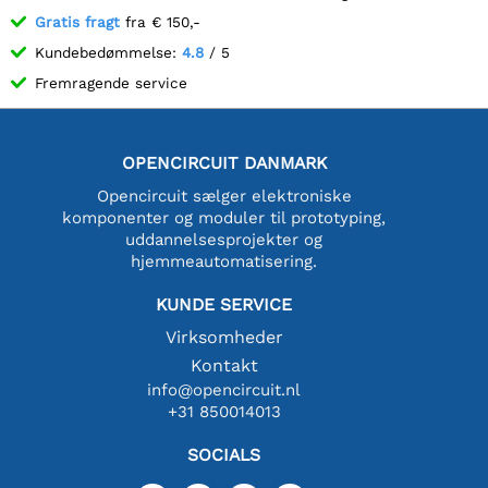
Gratis fragt
fra € 150,-
Kundebedømmelse:
4.8
/ 5
Fremragende service
OPENCIRCUIT DANMARK
Opencircuit sælger elektroniske
komponenter og moduler til prototyping,
uddannelsesprojekter og
hjemmeautomatisering.
KUNDE SERVICE
Virksomheder
Kontakt
info@opencircuit.nl
+31 850014013
SOCIALS