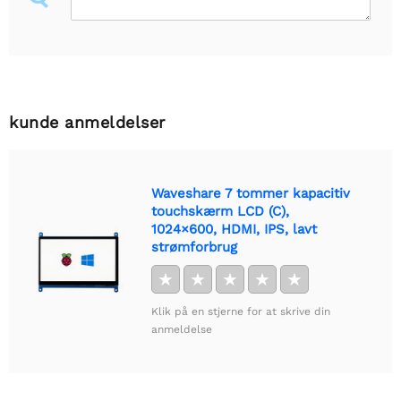
kunde anmeldelser
Waveshare 7 tommer kapacitiv
touchskærm LCD (C),
1024×600, HDMI, IPS, lavt
strømforbrug
★
★
★
★
★
Klik på en stjerne for at skrive din
anmeldelse