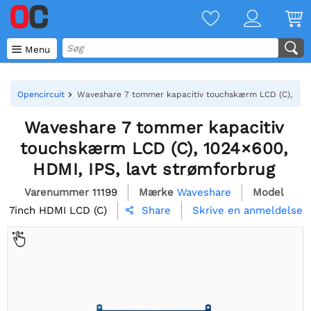

Menu
Opencircuit
Waveshare 7 tommer kapacitiv touchskærm LCD (C), 1024
Waveshare 7 tommer kapacitiv
touchskærm LCD (C), 1024×600,
HDMI, IPS, lavt strømforbrug
Varenummer
11199
Mærke
Waveshare
Model
7inch HDMI LCD (C)
Skrive en anmeldelse
Share
