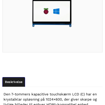
Beskrivelse
Den 7-tommers kapacitive touchskærm LCD (C) har en
krystalklar opløsning på 1024×600, der giver skarpe og
livlige billeder til enhver HDMI-kompatibel enhed.