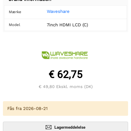
Waveshare
Mærke
7inch HDMI LCD (C)
Model
€ 62,75
€ 49,80
Ekskl. moms (DK)
Fås fra 2026-08-21
Lagermeddelelse