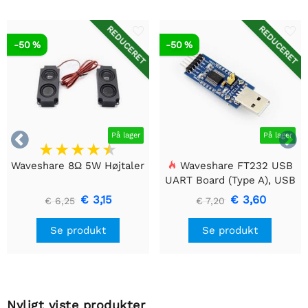
REDUCERET
REDUCERET
-50 %
-50 %


På lager
På lager
Waveshare 8Ω 5W Højtaler
Waveshare FT232 USB
UART Board (Type A), USB
til TTL (UART)
€ 3,15
€ 3,60
€ 6,25
€ 7,20
kommunikationsmodul
Se produkt
Se produkt
Nyligt viste produkter