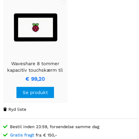
Waveshare 8 tommer
kapacitiv touchskærm til
Raspberry Pi med 5MP
€ 99,20
frontkamera, 800×480,
DSI
Se produkt
Ryd liste

Bestil inden 23:59, forsendelse samme dag
Gratis fragt
fra € 150,-