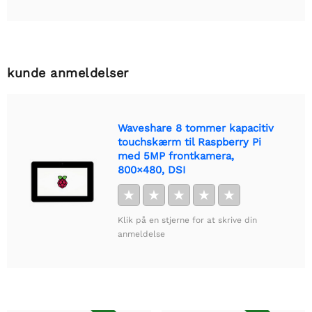
kunde anmeldelser
Waveshare 8 tommer kapacitiv
touchskærm til Raspberry Pi
med 5MP frontkamera,
800×480, DSI
★
★
★
★
★
Klik på en stjerne for at skrive din
anmeldelse