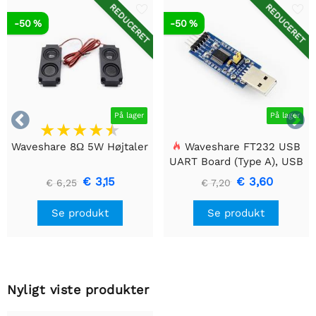
REDUCERET
REDUCERET
-50 %
-50 %


På lager
På lager
Waveshare 8Ω 5W Højtaler
Waveshare FT232 USB
UART Board (Type A), USB
til TTL (UART)
€ 3,15
€ 3,60
€ 6,25
€ 7,20
kommunikationsmodul
Se produkt
Se produkt
Nyligt viste produkter