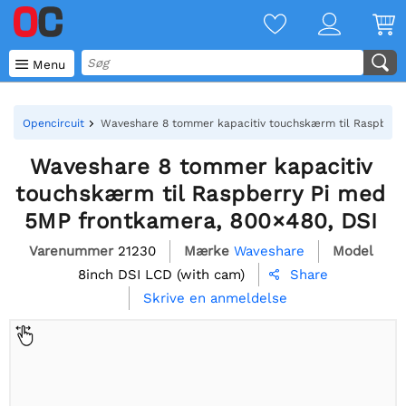

Menu
Opencircuit
Waveshare 8 tommer kapacitiv touchskærm til Raspberry
Waveshare 8 tommer kapacitiv
touchskærm til Raspberry Pi med
5MP frontkamera, 800×480, DSI
Varenummer
21230
Mærke
Waveshare
Model
8inch DSI LCD (with cam)
Share

Skrive en anmeldelse