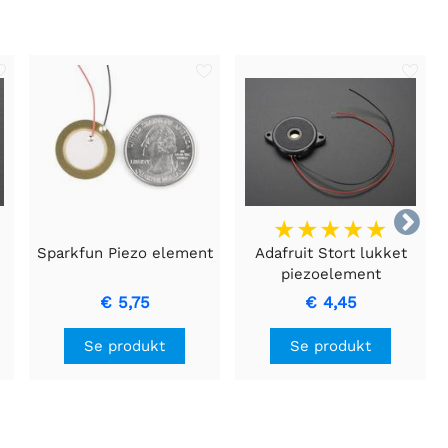

Sparkfun Piezo element
Adafruit Stort lukket
piezoelement
m/ledninger
€ 5,75
€ 4,45
Se produkt
Se produkt