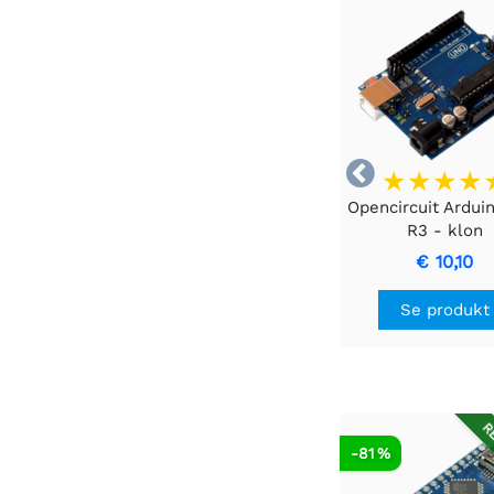

Opencircuit Ardui
R3 - klon
€ 10,10
Se produkt
RE
-81 %