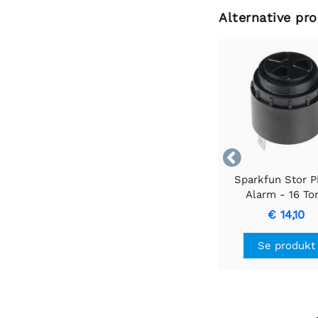
Alternative pr

Sparkfun Stor P
Alarm - 16 To
€ 14,10
Se produkt