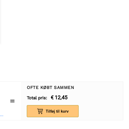
OFTE KØBT SAMMEN
€ 12,45
Total pris:
=
Tilføj til kurv
Opencircuit Arduino Uno R3 - klon