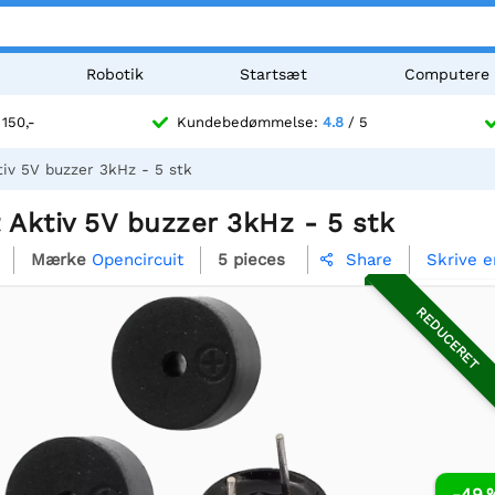
Robotik
Startsæt
Computere
 150,-
Kundebedømmelse:
4.8
/ 5
tiv 5V buzzer 3kHz - 5 stk
 Aktiv 5V buzzer 3kHz - 5 stk
Mærke
Opencircuit
5 pieces
Skrive 
Share

REDUCERET
-49 