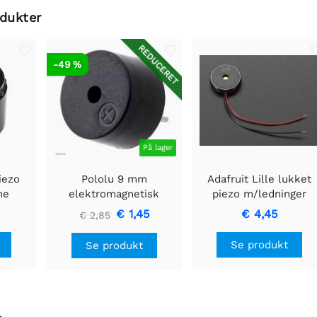
odukter
REDUCERET
-49 %
På lager
iezo
Pololu 9 mm
Adafruit Lille lukket
ne
elektromagnetisk
piezo m/ledninger
summer: 40Ω, 4-6V,
€ 1,45
€ 4,45
€ 2,85
topåbning
Se produkt
Se produkt