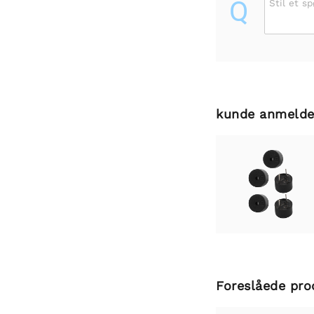
Q
Stil et s
kunde anmelde
Foreslåede pro