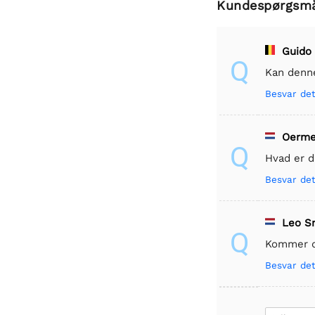
Kundespørgsm
Guido
Q
Kan denne
Besvar de
Oerm
Q
Hvad er 
Besvar de
Leo S
Q
Kommer d
Besvar de