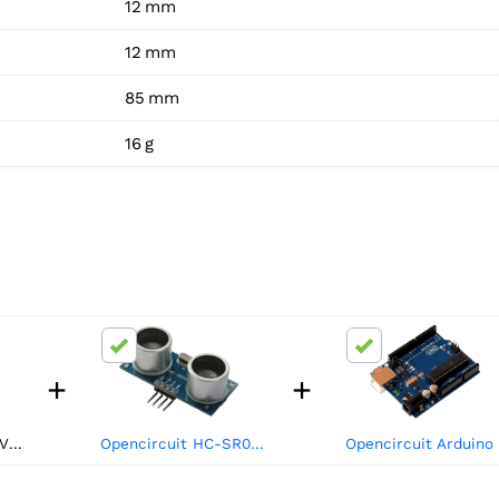
12 mm
12 mm
85 mm
16 g
+
+
Opencircuit Aktiv 5V buzzer 3kHz - 5 stk
Opencircuit HC-SR04 Ultralydsafstandsregistreringsmodul