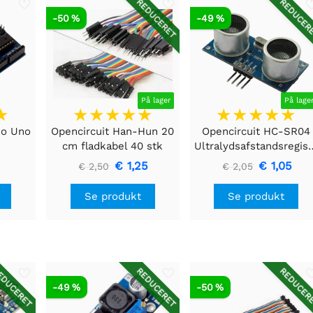
REDUCERET
REDUCER
-50 %
-49 %
På lager
På lage
no Uno
Opencircuit Han-Hun 20
Opencircuit HC-SR04
cm fladkabel 40 stk
Ultralydsafstandsre
€ 1,25
€ 1,05
€ 2,50
€ 2,05
Se produkt
Se produkt
DUCERET
REDUCERET
REDUCER
-49 %
-50 %