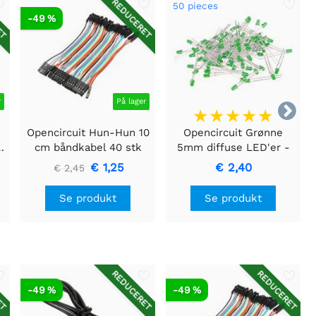
ET
REDUCERET
50 pieces
-49 %
r
På lager

Opencircuit Hun-Hun 10
Opencircuit Grønne
gistreringsmodul
cm båndkabel 40 stk
5mm diffuse LED'er -
50 stk
€ 1,25
€ 2,40
€ 2,45
Se produkt
Se produkt
ET
REDUCERET
REDUCERET
-49 %
-49 %