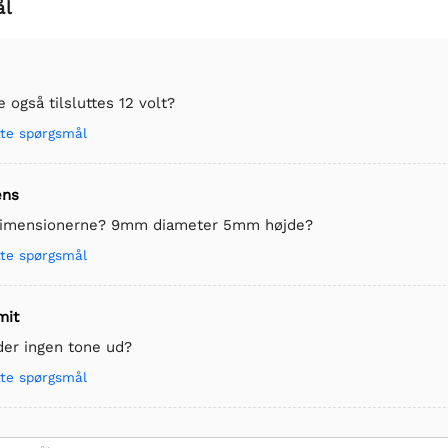
ål
 også tilsluttes 12 volt?
tte spørgsmål
ens
dimensionerne? 9mm diameter 5mm højde?
tte spørgsmål
mit
er ingen tone ud?
tte spørgsmål