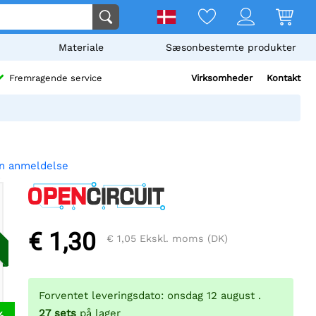
Materiale
Sæsonbestemte produkter
Virksomheder
Kontakt
Fremragende service
en anmeldelse
€ 1,30
€ 1,05
Ekskl. moms (DK)
Forventet leveringsdato: onsdag 12 august .
27
sets
på lager
%