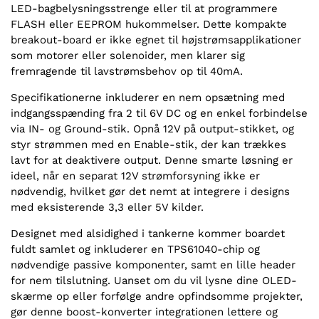
LED-bagbelysningsstrenge eller til at programmere
FLASH eller EEPROM hukommelser. Dette kompakte
breakout-board er ikke egnet til højstrømsapplikationer
som motorer eller solenoider, men klarer sig
fremragende til lavstrømsbehov op til 40mA.
Specifikationerne inkluderer en nem opsætning med
indgangsspænding fra 2 til 6V DC og en enkel forbindelse
via IN- og Ground-stik. Opnå 12V på output-stikket, og
styr strømmen med en Enable-stik, der kan trækkes
lavt for at deaktivere output. Denne smarte løsning er
ideel, når en separat 12V strømforsyning ikke er
nødvendig, hvilket gør det nemt at integrere i designs
med eksisterende 3,3 eller 5V kilder.
Designet med alsidighed i tankerne kommer boardet
fuldt samlet og inkluderer en TPS61040-chip og
nødvendige passive komponenter, samt en lille header
for nem tilslutning. Uanset om du vil lysne dine OLED-
skærme op eller forfølge andre opfindsomme projekter,
gør denne boost-konverter integrationen lettere og