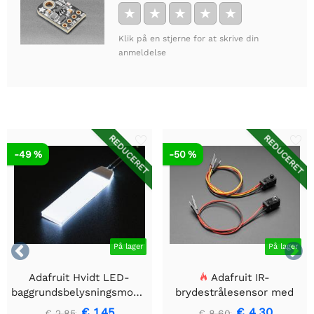
★
★
★
★
★
Klik på en stjerne for at skrive din
anmeldelse
REDUCERET
REDUCERET
-49 %
-50 %


På lager
På lager
Adafruit Hvidt LED-
Adafruit IR-
baggrundsbelysningsmodul
brydestrålesensor med
- Lille 12mm x 40mm
premium ledningsstuds -
€ 1,45
€ 4,30
€ 2,85
€ 8,60