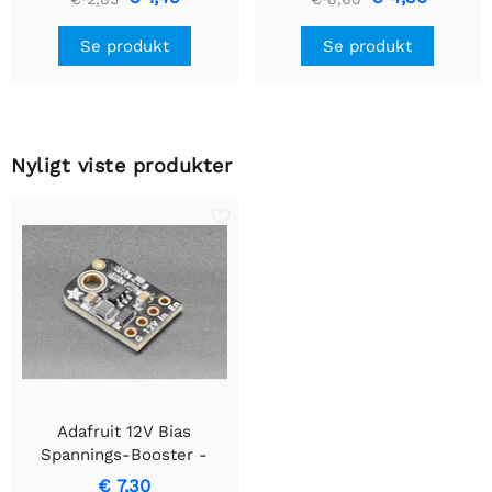
5 mm LED'er
Se produkt
Se produkt
Nyligt viste produkter
Adafruit 12V Bias
Spannings-Booster -
TPS61040
€ 7,30