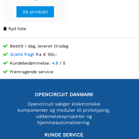
Se produkt
Ryd liste

Bestilt i dag, leveret tirsdag
Gratis fragt
fra € 150,-
Kundebedømmelse:
4.8
/ 5
Fremragende service
OPENCIRCUIT DANMARK
Opencircuit sælger elektroniske
komponenter og moduler til prototyping,
uddannelsesprojekter og
hjemmeautomatisering.
KUNDE SERVICE