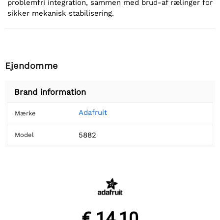
problemfri integration, sammen med brud-af rælinger for
sikker mekanisk stabilisering.
Ejendomme
Brand information
Adafruit
Mærke
5882
Model
€ 14,10