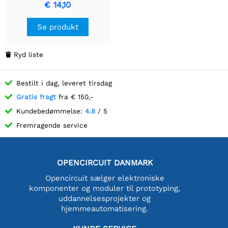
€ 14,10
Se produkt
Ryd liste

Bestilt i dag, leveret tirsdag
Gratis fragt
fra € 150,-
Kundebedømmelse:
4.8
/ 5
Fremragende service
OPENCIRCUIT DANMARK
Opencircuit sælger elektroniske
komponenter og moduler til prototyping,
uddannelsesprojekter og
hjemmeautomatisering.