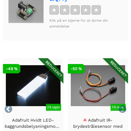
★
★
★
★
★
Klik på en stjerne for at skrive din
anmeldelse
REDUCERET
REDUCERET
-49 %
-50 %


På lager
På lager
Adafruit Hvidt LED-
Adafruit IR-
baggrundsbelysningsmodul
brydestrålesensor med