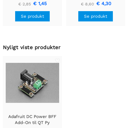
- Lille 12mm x 40mm
premium ledningsstuds -
€ 1,45
€ 4,30
€ 2,85
€ 8,60
5 mm LED'er
Se produkt
Se produkt
Nyligt viste produkter
Adafruit DC Power BFF
Add-On til QT Py