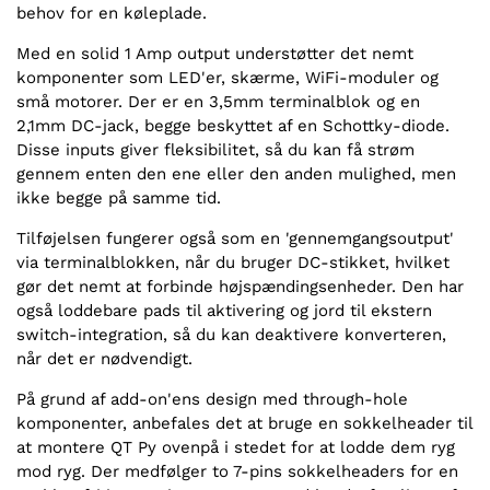
behov for en køleplade.
Med en solid 1 Amp output understøtter det nemt
komponenter som LED'er, skærme, WiFi-moduler og
små motorer. Der er en 3,5mm terminalblok og en
2,1mm DC-jack, begge beskyttet af en Schottky-diode.
Disse inputs giver fleksibilitet, så du kan få strøm
gennem enten den ene eller den anden mulighed, men
ikke begge på samme tid.
Tilføjelsen fungerer også som en 'gennemgangsoutput'
via terminalblokken, når du bruger DC-stikket, hvilket
gør det nemt at forbinde højspændingsenheder. Den har
også loddebare pads til aktivering og jord til ekstern
switch-integration, så du kan deaktivere konverteren,
når det er nødvendigt.
På grund af add-on'ens design med through-hole
komponenter, anbefales det at bruge en sokkelheader til
at montere QT Py ovenpå i stedet for at lodde dem ryg
mod ryg. Der medfølger to 7-pins sokkelheaders for en