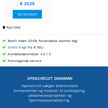
STEMMA QT / Qwiic
€ 20,05
Se produkt
Ryd liste

Bestil inden 23:59, forsendelse samme dag
Gratis fragt
fra € 150,-
Kundebedømmelse:
4.8
/ 5
Fremragende service
OPENCIRCUIT DANMARK
Opencircuit sælger elektroniske
komponenter og moduler til prototyping,
uddannelsesprojekter og
hjemmeautomatisering.