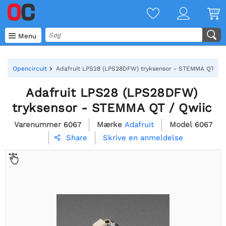

Menu
Opencircuit
Adafruit LPS28 (LPS28DFW) tryksensor - STEMMA QT / Q
Adafruit LPS28 (LPS28DFW)
tryksensor - STEMMA QT / Qwiic
Varenummer
6067
Mærke
Adafruit
Model
6067
Skrive en anmeldelse
Share
