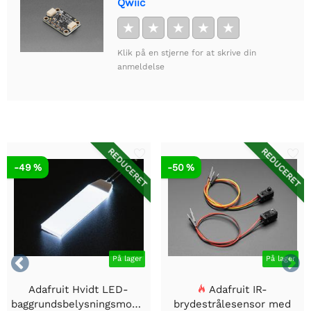
Qwiic
★
★
★
★
★
Klik på en stjerne for at skrive din
anmeldelse
REDUCERET
REDUCERET
-49 %
-50 %


På lager
På lager
Adafruit Hvidt LED-
Adafruit IR-
baggrundsbelysningsmodul
brydestrålesensor med