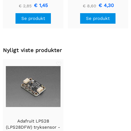
- Lille 12mm x 40mm
premium ledningsstuds -
€ 1,45
€ 4,30
€ 2,85
€ 8,60
5 mm LED'er
Se produkt
Se produkt
Nyligt viste produkter
Adafruit LPS28
(LPS28DFW) tryksensor -