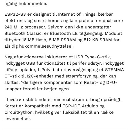
rigelig hukommelse.
ESP32-S3 er designet til Internet of Things, bærbar
elektronik og smart homes og kan prale af en dual-core
240 MHz processor. Selvom den ikke understøtter
Bluetooth Classic, er Bluetooth LE tilgængelig. Modulet
tilbyder 16 MB flash, 8 MB PSRAM og 512 KB SRAM for
alsidig hukommelsesudnyttelse.
Nøglefunktionerne inkluderer et USB Type-C-stik,
indbygget USB funktionalitet til periferiudstyr, indbygget
LiPoly-oplader, LiPoly-batteriovervågning og et STEMMA
QT-stik til I2C-enheder med strømforsyning, der kan
skiftes. Yderligere komponenter som Reset- og DFU-
knapper forenkler betjeningen.
I lavstrømstilstande er minimal strømforbrug opnåeligt.
Kortet er kompatibelt med ESP-IDF, Arduino og
CircuitPython, hvilket giver fleksibilitet til en række
anvendelser.