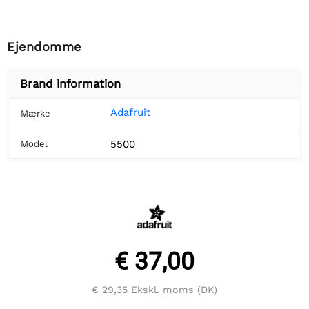
Ejendomme
Brand information
Adafruit
Mærke
5500
Model
€ 37,00
€ 29,35
Ekskl. moms (DK)