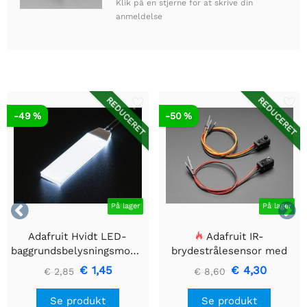
Klik på en stjerne for at skrive din
anmeldelse
REDUCERET
REDUCERET
-49 %
-50 %


På lager
På lager
Adafruit Hvidt LED-
Adafruit IR-
baggrundsbelysningsmodul
brydestrålesensor med
- Lille 12mm x 40mm
premium ledningsstuds -
€ 1,45
€ 4,30
€ 2,85
€ 8,60
5 mm LED'er
Se produkt
Se produkt