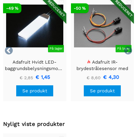
REDUCERET
REDUCERET
-49 %
-50 %


På lager
På lager
Adafruit Hvidt LED-
Adafruit IR-
baggrundsbelysningsmodul
brydestrålesensor med
- Lille 12mm x 40mm
premium ledningsstuds -
€ 1,45
€ 4,30
€ 2,85
€ 8,60
5 mm LED'er
Se produkt
Se produkt
Nyligt viste produkter