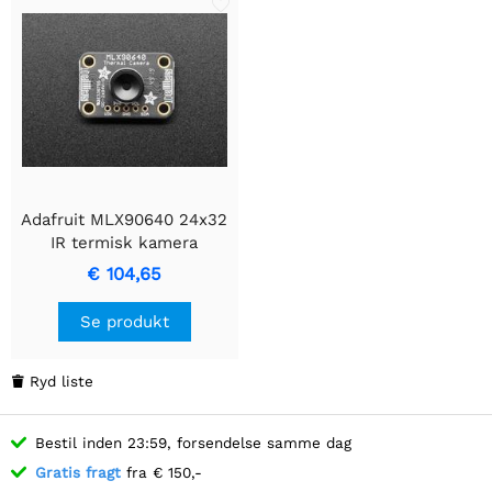
Adafruit MLX90640 24x32
IR termisk kamera
Breakout
€ 104,65
Se produkt
Ryd liste

Bestil inden 23:59, forsendelse samme dag
Gratis fragt
fra € 150,-