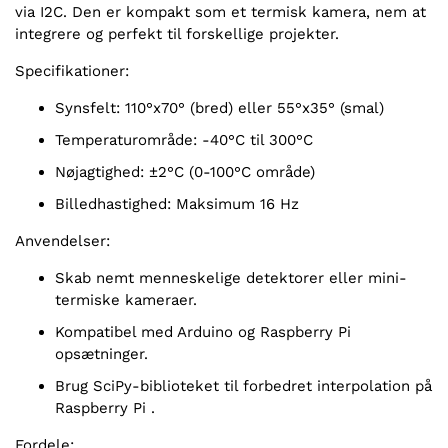
via I2C. Den er kompakt som et termisk kamera, nem at
integrere og perfekt til forskellige projekter.
Specifikationer:
Synsfelt: 110°x70° (bred) eller 55°x35° (smal)
Temperaturområde: -40°C til 300°C
Nøjagtighed: ±2°C (0-100°C område)
Billedhastighed: Maksimum 16 Hz
Anvendelser:
Skab nemt menneskelige detektorer eller mini-
termiske kameraer.
Kompatibel med Arduino og Raspberry Pi
opsætninger.
Brug SciPy-biblioteket til forbedret interpolation på
Raspberry Pi .
Fordele: