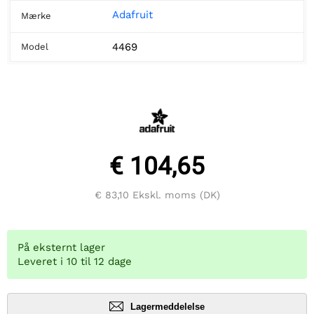
Adafruit
Mærke
4469
Model
€ 104,65
€ 83,10
Ekskl. moms (DK)
På eksternt lager
Leveret i 10 til 12 dage
Lagermeddelelse