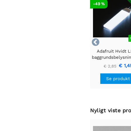
RE
-49 %

Adafruit Hvidt 
baggrundsbelysni
- Lille 12mm x
€ 1,4
€ 2,85
Se produkt
Nyligt viste pr