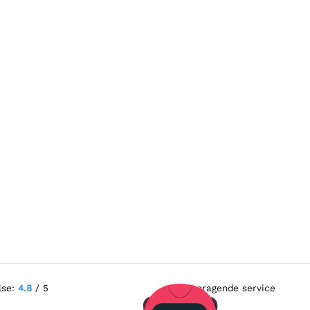
lse:
4.8
/ 5
Fremragende service