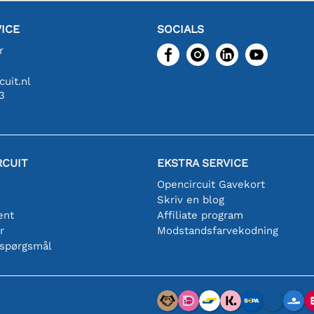
ICE
SOCIALS
r
uit.nl
3
RCUIT
EKSTRA SERVICE
Opencircuit Gavekort
Skriv en blog
ent
Affiliate program
r
Modstandsfarvekodning
 spørgsmål