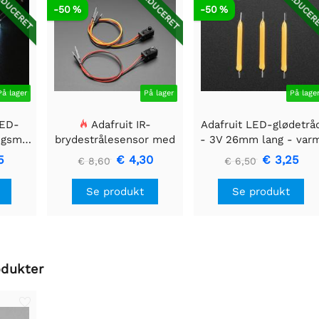
DUCERET
REDUCERET
REDUCER
-50 %
-50 %
På lager
På lager
På lage
LED-
Adafruit IR-
Adafruit LED-glødetrå
ngsmodul
brydestrålesensor med
- 3V 26mm lang - var
 40mm
premium ledningsstuds
hvid 3-pak
5
€ 4,30
€ 3,25
€ 8,60
€ 6,50
- 5 mm LED'er
Se produkt
Se produkt
odukter