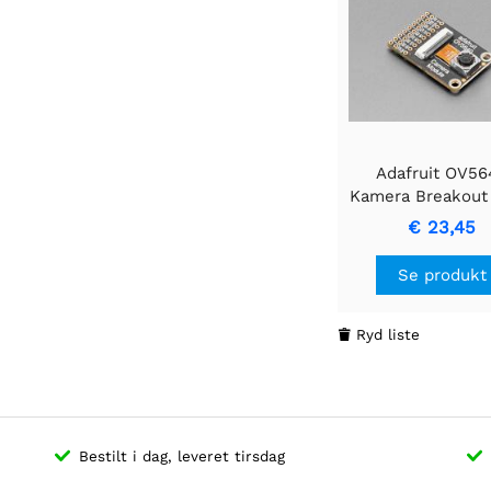
Adafruit OV56
Kamera Breakout 
Grader Linse 
€ 23,45
Autofokus
Se produkt
Ryd liste

Bestilt i dag, leveret tirsdag