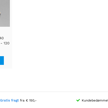
40
- 120
med
Gratis fragt
fra € 150,-
Kundebedømme