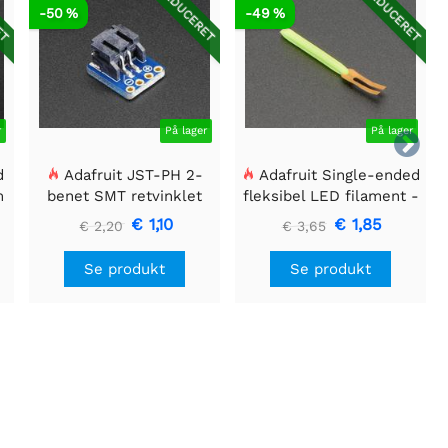
ET
REDUCERET
REDUCERET
-50 %
-49 %
r
På lager
På lager

d
Adafruit JST-PH 2-
Adafruit Single-ended
m
benet SMT retvinklet
fleksibel LED filament -
breakout board
3V 25 mm lang - Grøn
€ 1,10
€ 1,85
€ 2,20
€ 3,65
Se produkt
Se produkt