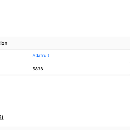
ion
Adafruit
5838
ål