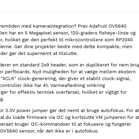
e fremtiden med kameraintegration? Prøv Adafruit OV5640
en har en 5 Megapixel sensor, 120-graders fisheye-linse og
, hvilket gør den perfekt til mikrocontrollere som RP2040
ierne. Gør dine projekter bedre med dette kompakte, men
 der gør det supernemt at tilslutte.
derer en standard 2x9 header, som er duplikeret for nem bru
er perfboards. Nyd muligheden for at vælge mellem ekstern
"XCLK" clock-generering, der giver et stabilt clock-signal,
controller ikke har ét. Varmeafledning omkring
r for effektiv termisk overførsel, hvilket er vigtigt for
g.
r 3.3V power jumper gør det nemt at bruge autofokus. For a
al du loade firmware via I2C og kortslutte VM jumperen for a
eraet bruger I2C-kommandoer til at fokusere og fungerer
V5640 sensor, når det ikke er i autofokus.