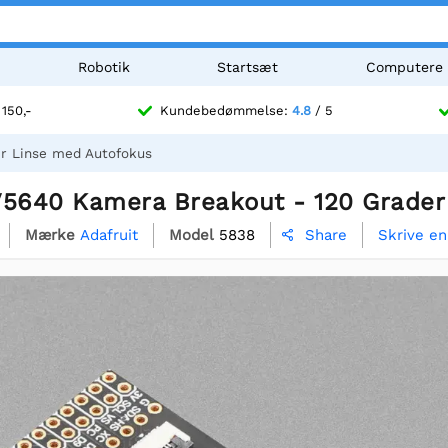
Robotik
Startsæt
Computere
 150,-
Kundebedømmelse:
4.8
/ 5
r Linse med Autofokus
V5640 Kamera Breakout - 120 Grader
Mærke
Adafruit
Model
5838
Skrive e
Share
