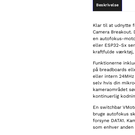
Beskrivelse
Klar til at udnytt
Camera Breakout. D
en autofokus-motor
eller ESP32-Sx ser
kraftfulde værktøj,
Funktionerne inklu
på breadboards ell
eller intern 24MHz 
selv hvis din mikro
kameraområdet sørge
kontinuerlig kodnin
En switchbar VMoto
bruge autofokus sk
forsyne DATA1. Kam
som enhver anden O