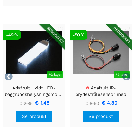
REDUCERET
REDUCERET
-49 %
-50 %


På lager
På lager
Adafruit Hvidt LED-
Adafruit IR-
baggrundsbelysningsmodul
brydestrålesensor med
- Lille 12mm x 40mm
premium ledningsstuds -
€ 1,45
€ 4,30
€ 2,85
€ 8,60
5 mm LED'er
Se produkt
Se produkt