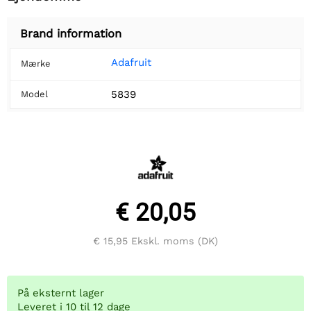
Brand information
Adafruit
Mærke
5839
Model
€ 20,05
€ 15,95
Ekskl. moms (DK)
På eksternt lager
Leveret i 10 til 12 dage