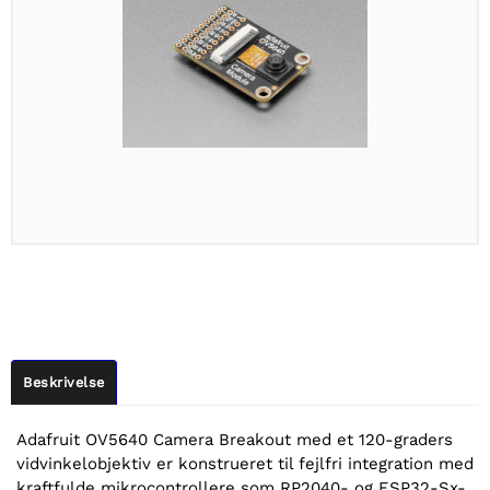
Beskrivelse
Adafruit OV5640 Camera Breakout med et 120-graders
vidvinkelobjektiv er konstrueret til fejlfri integration med
kraftfulde mikrocontrollere som RP2040- og ESP32-Sx-