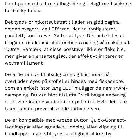
limet på en robust metalbagside og belagt med silikone
for beskyttelse.
Det tynde printkortsubstrat tillader en glød bagfra,
omend svagere, da LED'erne, der er konfigureret
parallelt, kun kræver 3V for at lyse. Det anbefales at
bruge en modstand til strømbegrænsning på maksimalt
100mA. Bemærk, at disse bogstaver ikke er fleksible,
men giver en ensartet glød, der effektivt imiterer en
wolframfilament.
De er lette nok til alsidig brug og kan limes på
overflader, syes på stof eller bindes med fiskesnøre.
Som en enkelt 'stor lang LED' muliggør de nem PWM-
dæmpning. Du kan blot tilslutte 3V til begge ender og
observere katodesymbolet for polaritet. Hvis det ikke
lyser, kan du prøve at vende forbindelsen.
De er kompatible med Arcade Button Quick-Connect-
ledningspar eller egnede til lodning eller klipning til
bundtapper, og de tilbyder alsidighed til kreativ