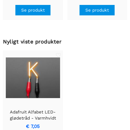
5 mm LED'er
Se produkt
Se produkt
Nyligt viste produkter
Adafruit Alfabet LED-
glødetråd - Varmhvidt
bogstav "K"
€ 7,05