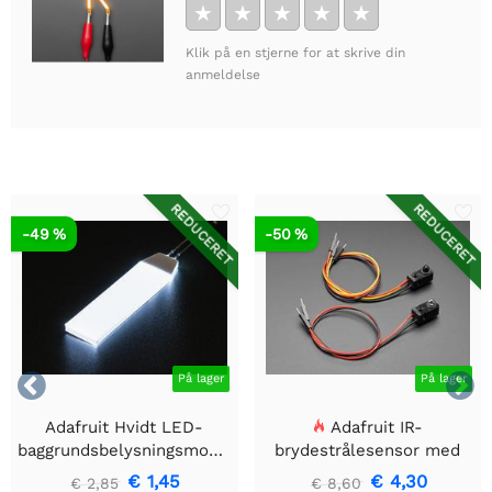
★
★
★
★
★
Klik på en stjerne for at skrive din
anmeldelse
REDUCERET
REDUCERET
-49 %
-50 %


På lager
På lager
Adafruit Hvidt LED-
Adafruit IR-
baggrundsbelysningsmodul
brydestrålesensor med
- Lille 12mm x 40mm
premium ledningsstuds -
€ 1,45
€ 4,30
€ 2,85
€ 8,60