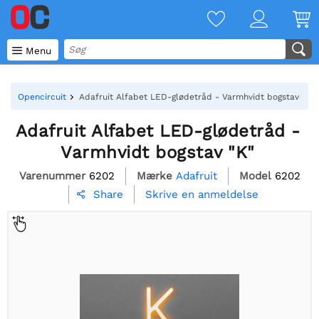

Menu
Opencircuit
Adafruit Alfabet LED-glødetråd - Varmhvidt bogstav "K"
Adafruit Alfabet LED-glødetråd -
Varmhvidt bogstav "K"
Varenummer
6202
Mærke
Adafruit
Model
6202
Skrive en anmeldelse
Share
