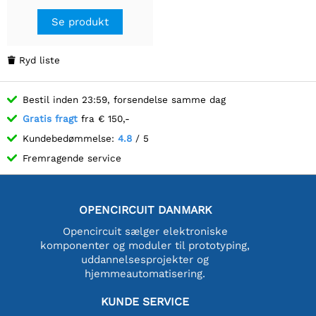
Se produkt
Ryd liste

Bestil inden 23:59, forsendelse samme dag
Gratis fragt
fra € 150,-
Kundebedømmelse:
4.8
/ 5
Fremragende service
OPENCIRCUIT DANMARK
Opencircuit sælger elektroniske
komponenter og moduler til prototyping,
uddannelsesprojekter og
hjemmeautomatisering.
KUNDE SERVICE