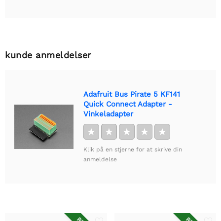
kunde anmeldelser
Adafruit Bus Pirate 5 KF141
Quick Connect Adapter -
Vinkeladapter
★
★
★
★
★
Klik på en stjerne for at skrive din
anmeldelse