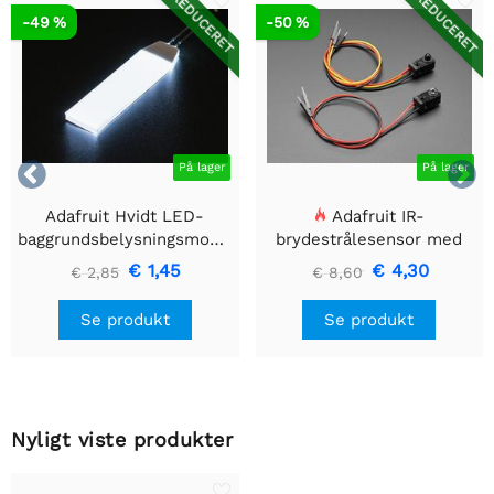
REDUCERET
REDUCERET
-49 %
-50 %


På lager
På lager
Adafruit Hvidt LED-
Adafruit IR-
baggrundsbelysningsmodul
brydestrålesensor med
- Lille 12mm x 40mm
premium ledningsstuds -
€ 1,45
€ 4,30
€ 2,85
€ 8,60
5 mm LED'er
Se produkt
Se produkt
Nyligt viste produkter