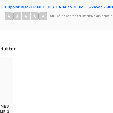
Hitpoint BUZZER MED JUSTERBAR VOLUME 3-24Vdc - Juster
★
★
★
★
★
Klik på en stjerne for at skrive din anmeld
odukter
R MED
ME 3-