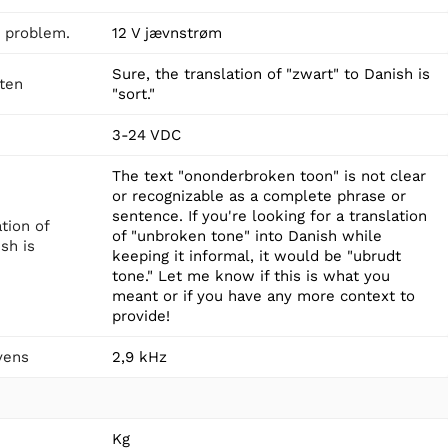
t problem.
12 V jævnstrøm
Sure, the translation of "zwart" to Danish is
tten
"sort."
3-24 VDC
The text "ononderbroken toon" is not clear
or recognizable as a complete phrase or
sentence. If you're looking for a translation
ation of
of "unbroken tone" into Danish while
sh is
keeping it informal, it would be "ubrudt
tone." Let me know if this is what you
meant or if you have any more context to
provide!
vens
2,9 kHz
Kg