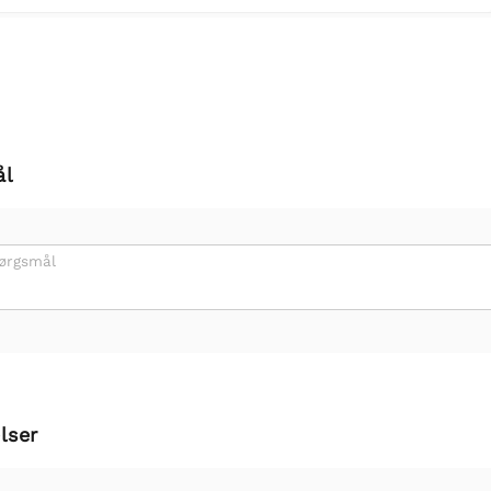
ål
pørgsmål
lser