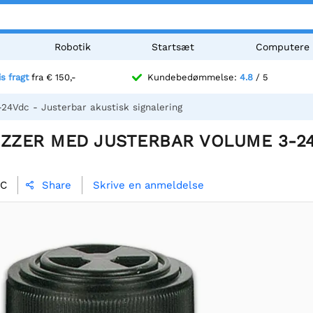
Robotik
Startsæt
Computere
is fragt
fra € 150,-
Kundebedømmelse:
4.8
/ 5
dc - Justerbar akustisk signalering
UZZER MED JUSTERBAR VOLUME 3-24V
/C
Skrive en anmeldelse
Share
