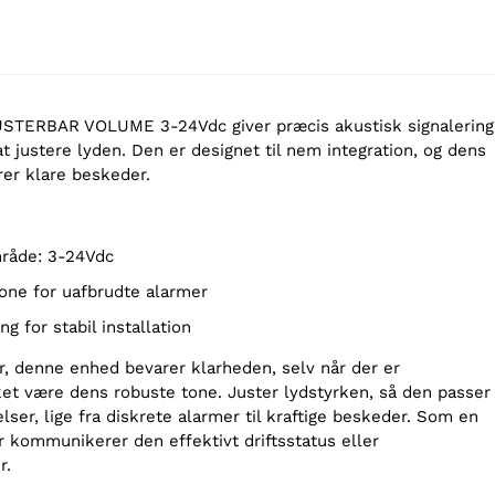
TERBAR VOLUME 3-24Vdc giver præcis akustisk signalering
 justere lyden. Den er designet til nem integration, og dens
rer klare beskeder.
råde: 3-24Vdc
 tone for uafbrudte alarmer
g for stabil installation
er, denne enhed bevarer klarheden, selv når der er
ket være dens robuste tone. Juster lydstyrken, så den passer
elser, lige fra diskrete alarmer til kraftige beskeder. Som en
r kommunikerer den effektivt driftsstatus eller
r.