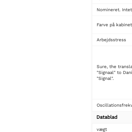
Nomineret. Inte
Farve på kabine
Arbejdsstress
Sure, the transl
"Signaal" to Dani
"Signal".
Oscillationsfrek
Datablad
vægt