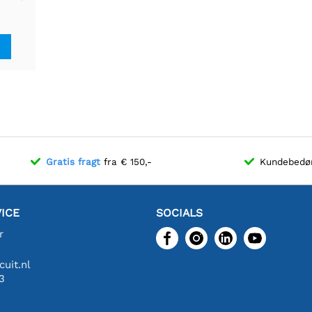
bar
ring
Gratis fragt
fra € 150,-
Kundebed
ICE
SOCIALS
r
uit.nl
3