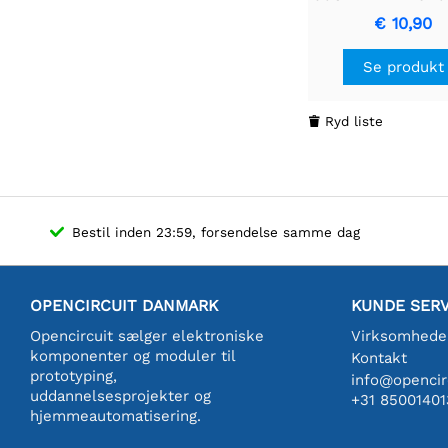
24Vdc - Juster
€ 10,90
akustisk signale
Se produkt
Ryd liste

Bestil inden 23:59, forsendelse samme dag
OPENCIRCUIT DANMARK
KUNDE SERV
Opencircuit sælger elektroniske
Virksomhede
komponenter og moduler til
Kontakt
prototyping,
info@opencirc
uddannelsesprojekter og
+31 85001401
hjemmeautomatisering.