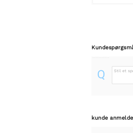
Kundespørgsm
Q
Stil et s
kunde anmelde