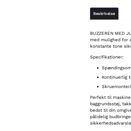
Beskrivelse
BUZZEREN MED JUS
med mulighed for at
konstante tone sik
Specifikationer:
Spændingsom
Kontinuerlig
Skruemonterin
Perfekt til maskin
baggrundsstøj, tak
bedst til din omgiv
pålidelig budbringe
sikkerhedsadvarsle