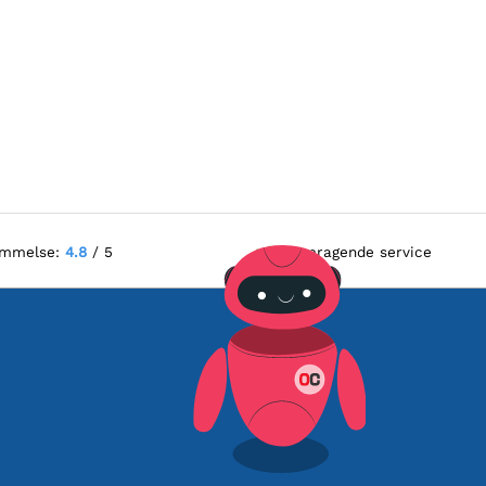
ømmelse:
4.8
/ 5
Fremragende service