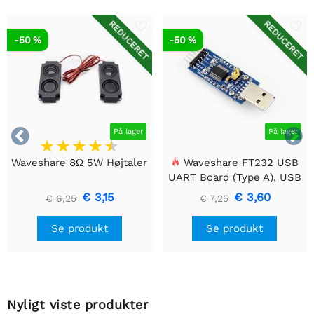
REDUCERET
REDUCERET
-50 %
-50 %


På lager
På lager
Waveshare 8Ω 5W Højtaler
Waveshare FT232 USB
UART Board (Type A), USB
til TTL (UART)
€ 3,15
€ 3,60
€ 6,25
€ 7,25
kommunikationsmodul
Se produkt
Se produkt
Nyligt viste produkter