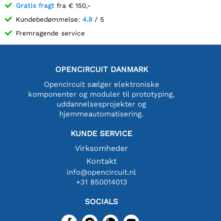
Gratis fragt
fra € 150,-
Kundebedømmelse:
4.8
/ 5
Fremragende service
OPENCIRCUIT DANMARK
Opencircuit sælger elektroniske
komponenter og moduler til prototyping,
uddannelsesprojekter og
hjemmeautomatisering.
KUNDE SERVICE
Virksomheder
Kontakt
info@opencircuit.nl
+31 850014013
SOCIALS