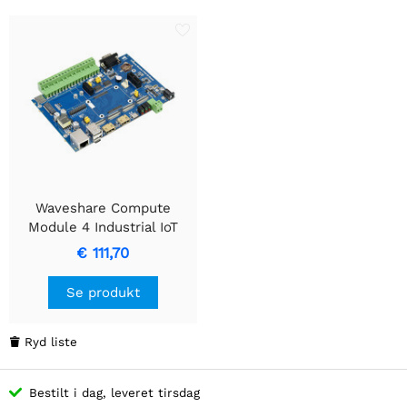
Waveshare Compute
Module 4 Industrial IoT
Base Board, til alle
€ 111,70
varianter af CM4
Se produkt
Ryd liste

Bestilt i dag, leveret tirsdag