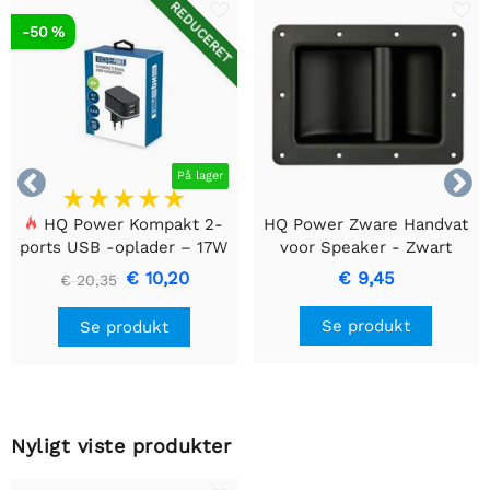
REDUCERET
-50 %


På lager
HQ Power Kompakt 2-
HQ Power Zware Handvat
ports USB -oplader – 17W
voor Speaker - Zwart
Smart Charging, Sort
Metaal
€ 10,20
€ 9,45
€ 20,35
Se produkt
Se produkt
Nyligt viste produkter