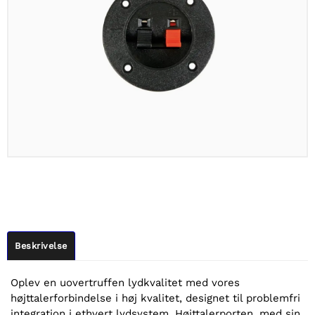
Beskrivelse
Oplev en uovertruffen lydkvalitet med vores
højttalerforbindelse i høj kvalitet, designet til problemfri
integration i ethvert lydsystem. Højttalerporten, med sin