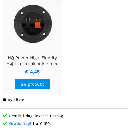
HQ Power High-Fidelity
Højttalerforbindelse med
Rund Port Design
€ 4,45
Se produkt
Ryd liste

Bestilt i dag, leveret tirsdag
Gratis fragt
fra € 150,-