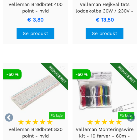
Velleman Brødbræt 400
Velleman Højkvalitets
point - hvid
loddekolbe 30W / 230V -
VTSI30
€ 3,80
€ 13,50
Se produkt
Se produkt
REDUCERET
REDUCERET
-50 %
-50 %


På lager
På lager
Velleman Brødbræt 830
Velleman Monteringswire
point - hvid
kit - 10 farver - 60m -