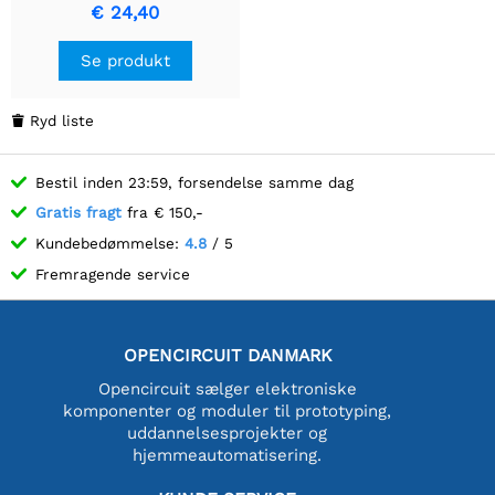
€ 24,40
Se produkt
Ryd liste

Bestil inden 23:59, forsendelse samme dag
Gratis fragt
fra € 150,-
Kundebedømmelse:
4.8
/ 5
Fremragende service
OPENCIRCUIT DANMARK
Opencircuit sælger elektroniske
komponenter og moduler til prototyping,
uddannelsesprojekter og
hjemmeautomatisering.