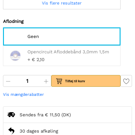
Vis flere resultater
Aflodning
Geen
Opencircuit Afloddebånd 3,0mm 1,5m
+ € 2,10
Tilføj til kurv
Vis mængderabatter
Sendes fra
€ 11,50
(DK)
30 dages afkøling