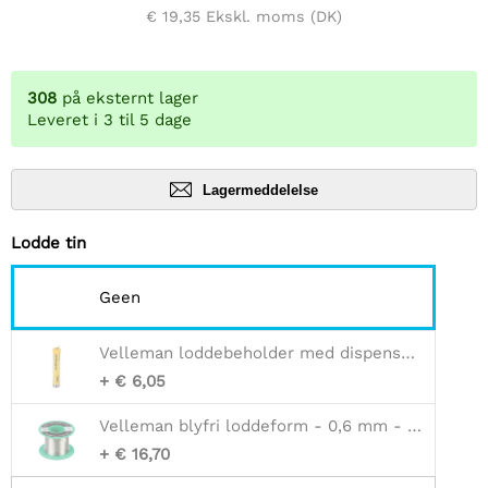
€ 19,35
Ekskl. moms (DK)
308
på eksternt lager
Leveret i 3 til 5 dage
Lagermeddelelse
Lodde tin
Geen
Velleman loddebeholder med dispenser - 1mm - Harpikskerne - 17g
+ € 6,05
Velleman blyfri loddeform - 0,6 mm - rasinkerne - 100g
+ € 16,70