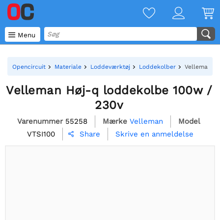

Menu
Opencircuit
Materiale
Loddeværktøj
Loddekolber
Velleman Hø
Velleman Høj-q loddekolbe 100w /
230v
Varenummer
55258
Mærke
Velleman
Model
VTSI100
Skrive en anmeldelse
Share
