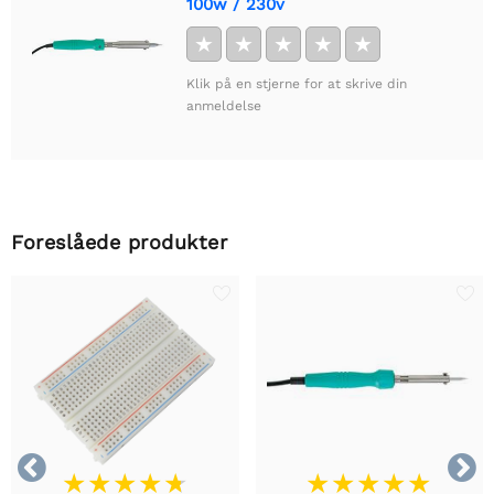
100w / 230v
★
★
★
★
★
Klik på en stjerne for at skrive din
anmeldelse
Foreslåede produkter

