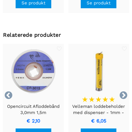
Se produkt
Se produkt
Relaterede produkter


Opencircuit Afloddebånd
Velleman loddebeholder
3,0mm 1,5m
med dispenser - 1mm -
Harpikskerne - 17g
€ 2,10
€ 6,05