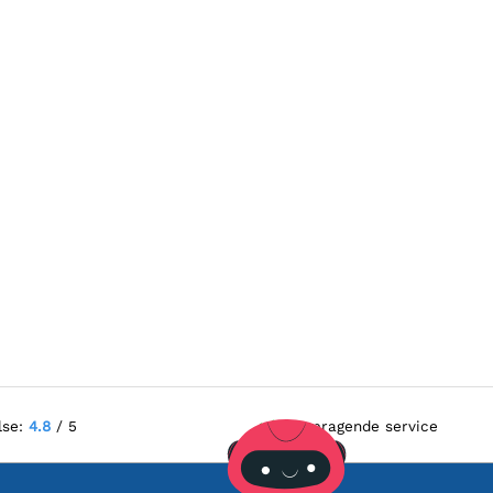
lse:
4.8
/ 5
Fremragende service