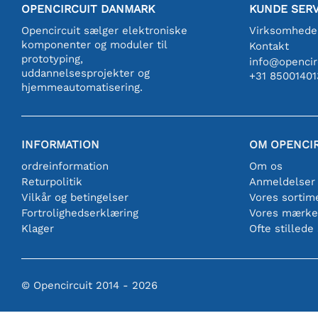
OPENCIRCUIT DANMARK
KUNDE SERV
Opencircuit sælger elektroniske
Virksomhede
komponenter og moduler til
Kontakt
prototyping,
info@opencirc
uddannelsesprojekter og
+31 85001401
hjemmeautomatisering.
INFORMATION
OM OPENCI
ordreinformation
Om os
Returpolitik
Anmeldelser
Vilkår og betingelser
Vores sortim
Fortrolighedserklæring
Vores mærke
Klager
Ofte stillede
© Opencircuit 2014 - 2026