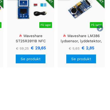
r
På lager
På lager

Waveshare
Waveshare LM386
ST25R3911B NFC
lydsensor, lyddetektor,
Evalueringssæt, NFC-
kompatibel med Arduino
€ 29,65
€ 2,85
€ 59,25
€ 5,65
læser + TF-kort + USB-
kabel
Se produkt
Se produkt