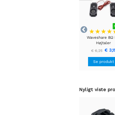

Waveshare 8Ω
Højtaler
€ 3,1
€ 6,25
Se produkt
Nyligt viste pr