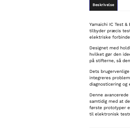
Beskrivelse
Yamaichi IC Test & 
tilbyder præcis tes
elektriske forbind
Designet med holdb
hvilket gør den ide
på stifterne, så de
Dets brugervenlige
integreres problemf
diagnosticering og
Denne avancerede s
samtidig med at de
første prototyper e
til elektronisk test