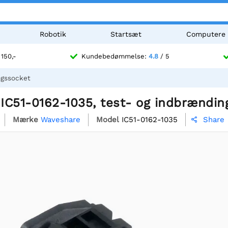
Robotik
Startsæt
Computere
 150,-
Kundebedømmelse:
4.8
/ 5
ngssocket
IC51-0162-1035, test- og indbrændin
Mærke
Waveshare
Model
IC51-0162-1035
Share
