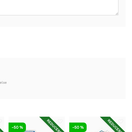
else
ET
REDUCERET
REDUCERET
-50 %
-50 %