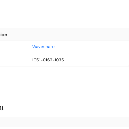
ion
Waveshare
IC51-0162-1035
ål