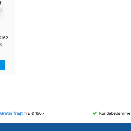
0162-
g
cket
Gratis fragt
fra € 150,-
Kundebedømme