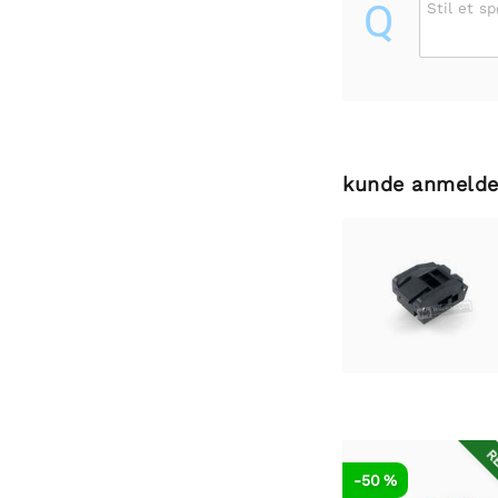
Q
Stil et s
kunde anmelde
RE
-50 %