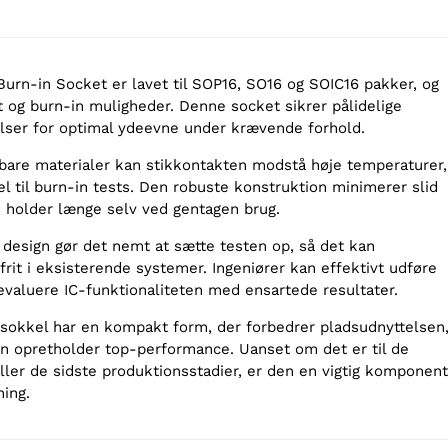
Burn-in Socket er lavet til SOP16, SO16 og SOIC16 pakker, og
t og burn-in muligheder. Denne socket sikrer pålidelige
elser for optimal ydeevne under krævende forhold.
are materialer kan stikkontakten modstå høje temperaturer,
el til burn-in tests. Den robuste konstruktion minimerer slid
n holder længe selv ved gentagen brug.
 design gør det nemt at sætte testen op, så det kan
rit i eksisterende systemer. Ingeniører kan effektivt udføre
 evaluere IC-funktionaliteten med ensartede resultater.
okkel har en kompakt form, der forbedrer pladsudnyttelsen
n opretholder top-performance. Uanset om det er til de
ller de sidste produktionsstadier, er den en vigtig komponent
ning.