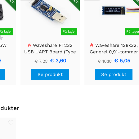
På lager
På lager
På lage
 5W
Waveshare FT232
Waveshare 128x32,
USB UART Board (Type
Generel 0,91-tommer
A), USB til TTL (UART)
OLED displaymodul
5
€ 3,60
€ 5,05
€ 7,25
€ 10,10
kommunikationsmodul
Se produkt
Se produkt
odukter