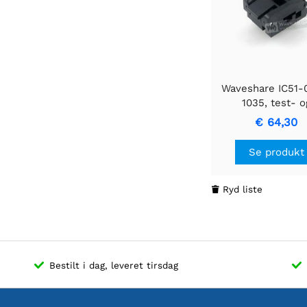
Waveshare IC51-
1035, test- o
indbrændingsso
€ 64,30
Se produkt
Ryd liste

Bestilt i dag, leveret tirsdag