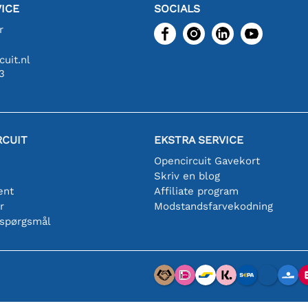
ICE
SOCIALS
r
uit.nl
3
RCUIT
EKSTRA SERVICE
Opencircuit Gavekort
Skriv en blog
ent
Affiliate program
r
Modstandsfarvekodning
 spørgsmål