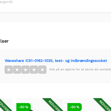
pørgsmål
lser
Waveshare IC51-0162-1035, test- og indbrændingssocket
★
★
★
★
★
Klik på en stjerne for at skrive din anmeld
DUCERET
REDUCERET
REDUCER
-50 %
-50 %