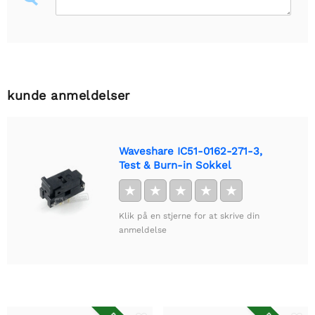
kunde anmeldelser
Waveshare IC51-0162-271-3,
Test & Burn-in Sokkel
★
★
★
★
★
Klik på en stjerne for at skrive din
anmeldelse