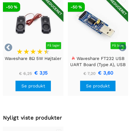
REDUCERET
REDUCERET
-50 %
-50 %


På lager
På lager
Waveshare 8Ω 5W Højtaler
Waveshare FT232 USB
UART Board (Type A), USB
til TTL (UART)
€ 3,15
€ 3,60
€ 6,25
€ 7,20
kommunikationsmodul
Se produkt
Se produkt
Nyligt viste produkter