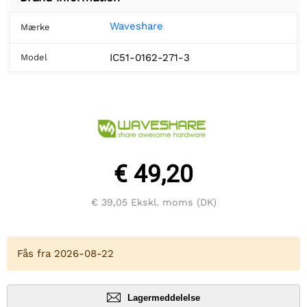
Waveshare
Mærke
IC51-0162-271-3
Model
€ 49,20
€ 39,05
Ekskl. moms (DK)
Fås fra 2026-08-22
Lagermeddelelse