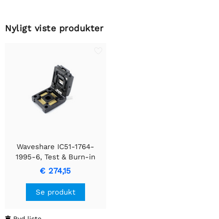
Nyligt viste produkter
Waveshare IC51-1764-
1995-6, Test & Burn-in
Sokkel
€ 274,15
Se produkt
Ryd liste
