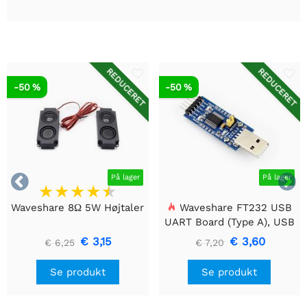
REDUCERET
REDUCERET
-50 %
-50 %


På lager
På lager
Waveshare 8Ω 5W Højtaler
Waveshare FT232 USB
UART Board (Type A), USB
til TTL (UART)
€ 3,15
€ 3,60
€ 6,25
€ 7,20
kommunikationsmodul
Se produkt
Se produkt