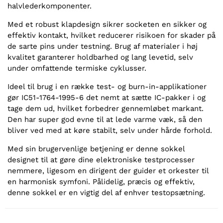
halvlederkomponenter.
Med et robust klapdesign sikrer socketen en sikker og
effektiv kontakt, hvilket reducerer risikoen for skader på
de sarte pins under testning. Brug af materialer i høj
kvalitet garanterer holdbarhed og lang levetid, selv
under omfattende termiske cyklusser.
Ideel til brug i en række test- og burn-in-applikationer
gør IC51-1764-1995-6 det nemt at sætte IC-pakker i og
tage dem ud, hvilket forbedrer gennemløbet markant.
Den har super god evne til at lede varme væk, så den
bliver ved med at køre stabilt, selv under hårde forhold.
Med sin brugervenlige betjening er denne sokkel
designet til at gøre dine elektroniske testprocesser
nemmere, ligesom en dirigent der guider et orkester til
en harmonisk symfoni. Pålidelig, præcis og effektiv,
denne sokkel er en vigtig del af enhver testopsætning.