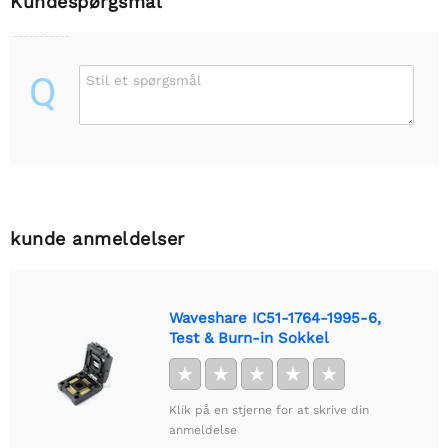
Kundespørgsmål
Q
Stil et spørgsmål
kunde anmeldelser
Waveshare IC51-1764-1995-6,
Test & Burn-in Sokkel
★
★
★
★
★
Klik på en stjerne for at skrive din
anmeldelse