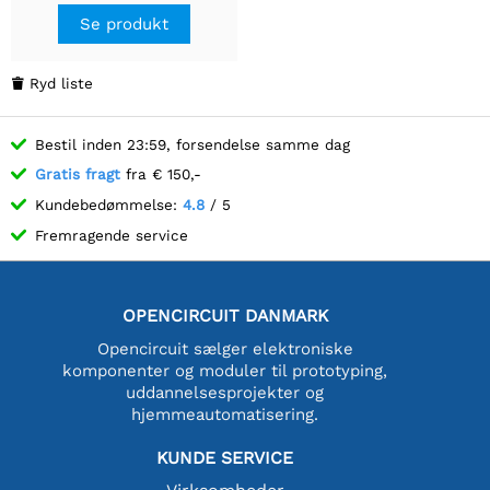
ombord LED-indikatorer,
Se produkt
multi-isolation
beskyttelseskredsløb,
industri-grade skinne-
Ryd liste

monteret kabinet
Bestil inden 23:59, forsendelse samme dag
Gratis fragt
fra € 150,-
Kundebedømmelse:
4.8
/ 5
Fremragende service
OPENCIRCUIT DANMARK
Opencircuit sælger elektroniske
komponenter og moduler til prototyping,
uddannelsesprojekter og
hjemmeautomatisering.
KUNDE SERVICE