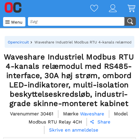

Menu
Opencircuit
Waveshare Industriel Modbus RTU 4-kanals relæmodul med
Waveshare Industriel Modbus RTU
4-kanals relæmodul med RS485-
interface, 30A høj strøm, ombord
LED-indikatorer, multi-isolation
beskyttelseskredsløb, industri-
grade skinne-monteret kabinet
Varenummer
30461
Mærke
Waveshare
Model
Modbus RTU Relay 4CH
Share

Skrive en anmeldelse