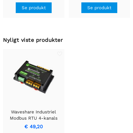
Se produkt
Se produkt
Nyligt viste produkter
Waveshare Industriel
Modbus RTU 4-kanals
relæmodul med RS485-
€ 49,20
interface, 30A høj strøm,