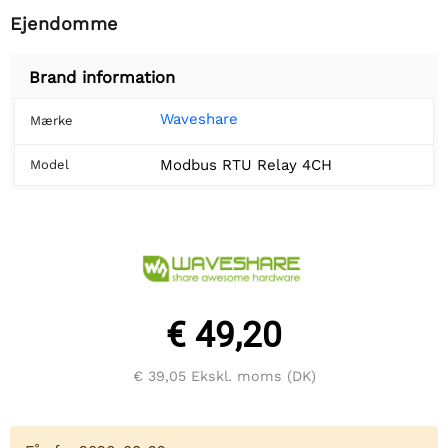
Ejendomme
Brand information
Waveshare
Mærke
Modbus RTU Relay 4CH
Model
€ 49,20
€ 39,05
Ekskl. moms (DK)