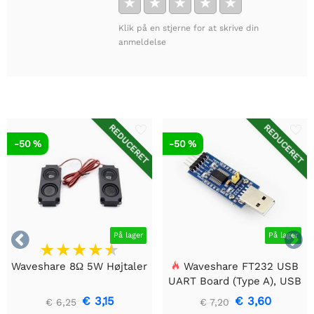
★
★
★
★
★
Klik på en stjerne for at skrive din
anmeldelse
REDUCERET
REDUCERET
-50 %
-50 %


På lager
På lager
Waveshare 8Ω 5W Højtaler
Waveshare FT232 USB
UART Board (Type A), USB
til TTL (UART)
€ 3,15
€ 3,60
€ 6,25
€ 7,20
kommunikationsmodul