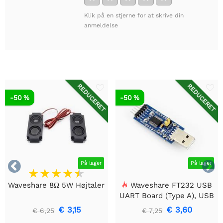
Klik på en stjerne for at skrive din
anmeldelse
REDUCERET
REDUCERET
-50 %
-50 %


På lager
På lager
Waveshare 8Ω 5W Højtaler
Waveshare FT232 USB
UART Board (Type A), USB
til TTL (UART)
€ 3,15
€ 3,60
€ 6,25
€ 7,25
kommunikationsmodul