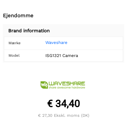
Ejendomme
Brand information
Waveshare
Mærke
ISG1321 Camera
Model
€ 34,40
€ 27,30
Ekskl. moms (DK)