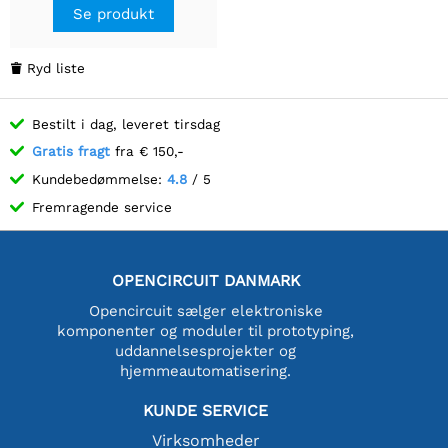
Understøtter 1280 ×
Se produkt
1080@120fps Output
Ryd liste

Bestilt i dag, leveret tirsdag
Gratis fragt
fra € 150,-
Kundebedømmelse:
4.8
/ 5
Fremragende service
OPENCIRCUIT DANMARK
Opencircuit sælger elektroniske
komponenter og moduler til prototyping,
uddannelsesprojekter og
hjemmeautomatisering.
KUNDE SERVICE
Virksomheder