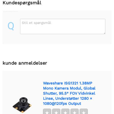
Kundespørgsmål
Q
Stil et spørgsmål
kunde anmeldelser
Waveshare ISG1321 1.38MP
Mono Kamera Modul, Global
Shutter, 95.5° FOV Vidvinkel
Linse, Understøtter 1280 ×
1080@120fps Output
★
★
★
★
★