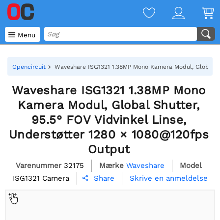

Menu
Opencircuit
Waveshare ISG1321 1.38MP Mono Kamera Modul, Global Shu
Waveshare ISG1321 1.38MP Mono
Kamera Modul, Global Shutter,
95.5° FOV Vidvinkel Linse,
Understøtter 1280 × 1080@120fps
Output
Varenummer
32175
Mærke
Waveshare
Model
ISG1321 Camera
Skrive en anmeldelse
Share
