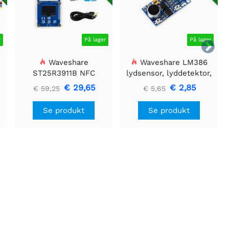
r
På lager
På lager

Waveshare
Waveshare LM386
ST25R3911B NFC
lydsensor, lyddetektor,
Evalueringssæt, NFC-
kompatibel med Arduino
€ 29,65
€ 2,85
€ 59,25
€ 5,65
læser + TF-kort + USB-
kabel
Se produkt
Se produkt