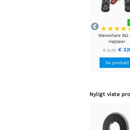

Waveshare 8Ω
Højtaler
€ 3,1
€ 6,25
Se produkt
Nyligt viste pr