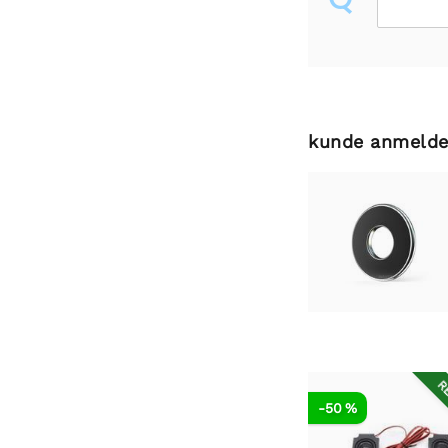
kunde anmelde
RE
-50 %