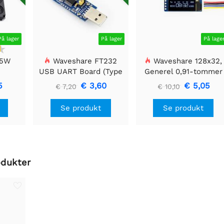
På lager
På lager
På lage
 5W
Waveshare FT232
Waveshare 128x32,
USB UART Board (Type
Generel 0,91-tommer
A), USB til TTL (UART)
OLED displaymodul
5
€ 3,60
€ 5,05
€ 7,20
€ 10,10
kommunikationsmodul
Se produkt
Se produkt
odukter