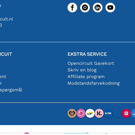
r
uit.nl
3
RCUIT
EKSTRA SERVICE
Opencircuit Gavekort
Skriv en blog
ent
Affiliate program
r
Modstandsfarvekodning
 spørgsmål