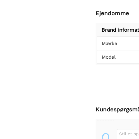
Ejendomme
Brand informat
Mærke
Model
Kundespørgsm
Q
Stil et s