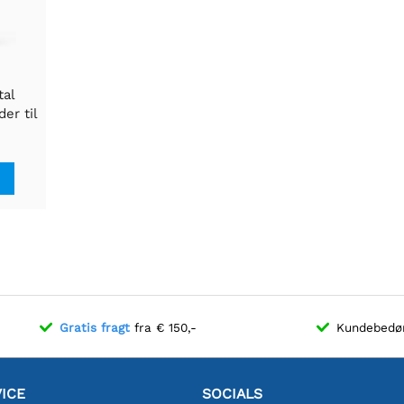
tal
er til
lay /
n
Gratis fragt
fra € 150,-
Kundebed
ICE
SOCIALS