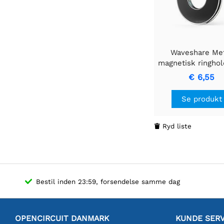
Waveshare Me
magnetisk ringhold
USB-skærm / disp
€ 6,55
mobiltelefo
Se produkt
Ryd liste

Bestil inden 23:59, forsendelse samme dag
OPENCIRCUIT DANMARK
KUNDE SERV