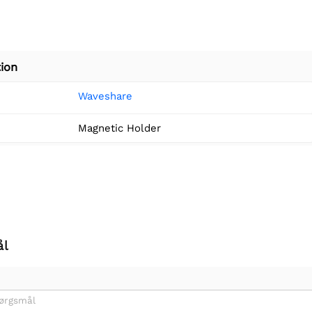
ion
Waveshare
Magnetic Holder
ål
pørgsmål