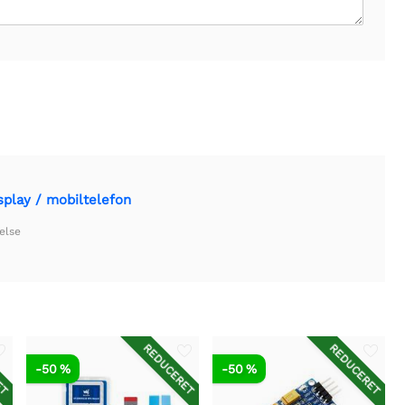
play / mobiltelefon
else
ET
REDUCERET
REDUCERET
-50 %
-50 %