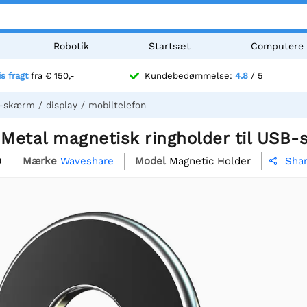
Robotik
Startsæt
Computere
is fragt
fra € 150,-
Kundebedømmelse:
4.8
/ 5
-skærm / display / mobiltelefon
etal magnetisk ringholder til USB-s
0
Mærke
Waveshare
Model
Magnetic Holder
Sha
