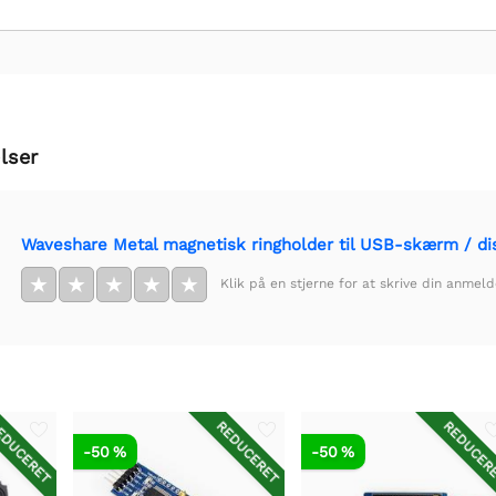
lser
Waveshare Metal magnetisk ringholder til USB-skærm / dis
★
★
★
★
★
Klik på en stjerne for at skrive din anmeld
DUCERET
REDUCERET
REDUCER
-50 %
-50 %