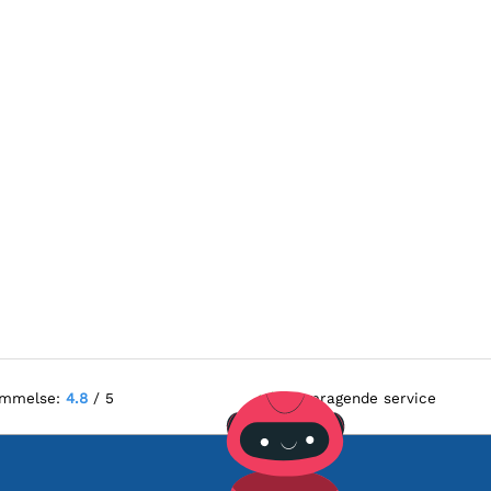
ømmelse:
4.8
/ 5
Fremragende service