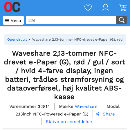

Menu
Opencircuit
Waveshare 2,13-tommer NFC-drevet e-Paper (G), rød / gul /
Waveshare 2,13-tommer NFC-
drevet e-Paper (G), rød / gul / sort
/ hvid 4-farve display, ingen
batteri, trådløs strømforsyning og
dataoverførsel, høj kvalitet ABS-
kasse
Varenummer
32814
Mærke
Waveshare
Model
2.13inch NFC-Powered e-Paper (G)
Share

Skrive en anmeldelse