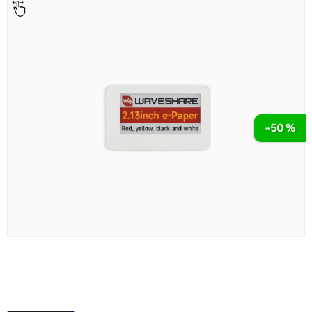
-50 %