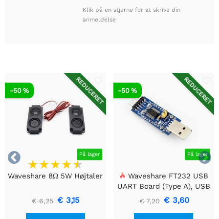
Klik på en stjerne for at skrive din
anmeldelse
REDUCERET
REDUCERET
-50 %
-50 %


På lager
På lager
Waveshare 8Ω 5W Højtaler
Waveshare FT232 USB
UART Board (Type A), USB
til TTL (UART)
€ 3,15
€ 3,60
€ 6,25
€ 7,20
kommunikationsmodul