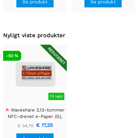
Se produkt
Se produkt
Nyligt viste produkter
REDUCERET
-50 %
På lager
Waveshare 2,13-tommer
NFC-drevet e-Paper (G),
rød / gul / sort / hvid 4-
€ 17,35
€ 34,70
farve display, ingen
batteri, trådløs