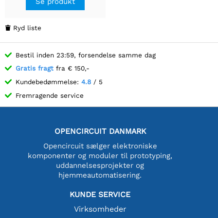
Se produkt
strømforsyning og
dataoverførsel, høj
kvalitet ABS-kasse
Ryd liste

Bestil inden 23:59, forsendelse samme dag
Gratis fragt
fra € 150,-
Kundebedømmelse:
4.8
/ 5
Fremragende service
OPENCIRCUIT DANMARK
Opencircuit sælger elektroniske
komponenter og moduler til prototyping,
uddannelsesprojekter og
hjemmeautomatisering.
KUNDE SERVICE
Virksomheder