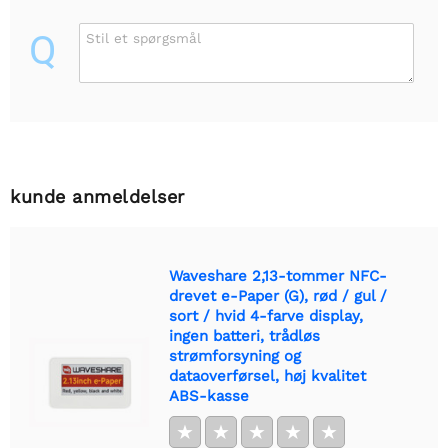
Q
Stil et spørgsmål
kunde anmeldelser
Waveshare 2,13-tommer NFC-
drevet e-Paper (G), rød / gul /
sort / hvid 4-farve display,
ingen batteri, trådløs
strømforsyning og
dataoverførsel, høj kvalitet
ABS-kasse
★
★
★
★
★