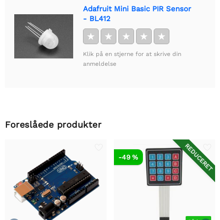
Adafruit Mini Basic PIR Sensor
- BL412
★
★
★
★
★
Klik på en stjerne for at skrive din
anmeldelse
Foreslåede produkter
REDUCERET
-49 %