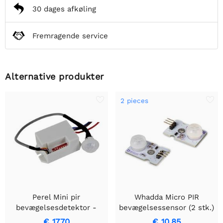
30 dages afkøling
Fremragende service
Alternative produkter
2 pieces
Perel Mini pir
Whadda Micro PIR
bevægelsesdetektor -
bevægelsessensor (2 stk.)
indbygget - 12 vdc
€ 17,70
€ 10,85