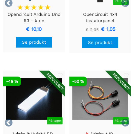


På lager
Opencircuit Arduino Uno
Opencircuit 4x4
R3 - klon
tastaturpanel
€ 10,10
€ 1,05
€ 2,05
Se produkt
Se produkt
REDUCERET
REDUCERET
-49 %
-50 %


På lager
På lager
Adafruit Hvidt LED-
Adafruit IR-