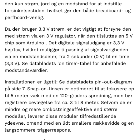
den kun strøm, jord og en modstand for at indstille
forsinkelsestiden, hvilket gør den både breadboard- og
perfboard-venlig.
Da den bruger 3,3 V strøm, er det vigtigt at forsyne den
med strøm via en 3 V regulator, når den tilsluttes en 5 V
chip som Arduino . Det digitale signaludgang er 3,3 V
høj/lav, hvilket muliggør tilpasning af signalvarigheden
via en modstandsdeler, fra 2 sekunder (0 V) til en time
(3,3 V). Se databladets 'on time'-tabel for anbefalede
modstandsværdier.
Installationen er ligetil: Se databladets pin-out-diagram
på side 7. Snap-on-linsen er optimeret til at fokusere op
til 5 meter væk med en 120-graders spredning, men bør
registrere bevægelse fra ca. 3 til 8 meter. Selvom de er
mindre og mere omkostningseffektive end større
modeller, leverer disse moduler tilfredsstillende
ydeevne, omend med en lidt smallere rækkevidde og en
langsommere triggerrespons.