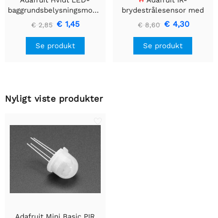
baggrundsbelysningsmodul
brydestrålesensor med
- Lille 12mm x 40mm
premium ledningsstuds -
€ 1,45
€ 4,30
€ 2,85
€ 8,60
5 mm LED'er
Se produkt
Se produkt
Nyligt viste produkter
Adafruit Mini Basic PIR