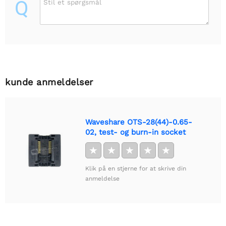
Q
Stil et spørgsmål
kunde anmeldelser
Waveshare OTS-28(44)-0.65-
02, test- og burn-in socket
★
★
★
★
★
Klik på en stjerne for at skrive din
anmeldelse