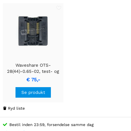
Waveshare OTS-
28(44)-0.65-02, test- og
burn-in socket
€ 75,-
Se produkt
Ryd liste

Bestil inden 23:59, forsendelse samme dag