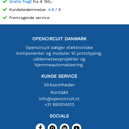
Gratis fragt
fra € 150,-
Kundebedømmelse:
4.8
/ 5
Fremragende service
OPENCIRCUIT DANMARK
Opencircuit sælger elektroniske
komponenter og moduler til prototyping,
uddannelsesprojekter og
hjemmeautomatisering.
KUNDE SERVICE
Virksomheder
Kontakt
info@opencircuit.nl
+31 850014013
SOCIALS