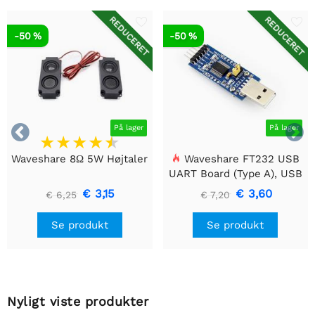
REDUCERET
REDUCERET
-50 %
-50 %


På lager
På lager
Waveshare 8Ω 5W Højtaler
Waveshare FT232 USB
UART Board (Type A), USB
til TTL (UART)
€ 3,15
€ 3,60
€ 6,25
€ 7,20
kommunikationsmodul
Se produkt
Se produkt
Nyligt viste produkter