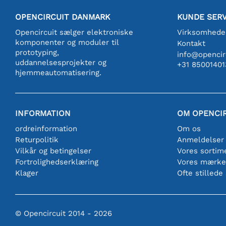
OPENCIRCUIT DANMARK
KUNDE SERV
Opencircuit sælger elektroniske
Virksomhede
komponenter og moduler til
Kontakt
prototyping,
info@opencirc
uddannelsesprojekter og
+31 85001401
hjemmeautomatisering.
INFORMATION
OM OPENCI
ordreinformation
Om os
Returpolitik
Anmeldelser
Vilkår og betingelser
Vores sortim
Fortrolighedserklæring
Vores mærke
Klager
Ofte stillede
© Opencircuit 2014 - 2026