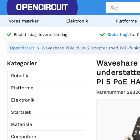
Vores mærker
Elektronik
Platforme
Bestilt i dag, leveret tirsdag
Gratis fragt
fra €
Opencircuit
Waveshare PCIe til M.2 adapter med PoE-funkti
Waveshare P
Kategorier
understøtt
Robotik
Pi 5 PoE H
Platforme
Varenummer
2932
Elektronik
Startsæt
Materiale
Computere