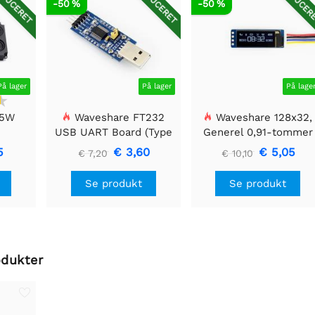
DUCERET
REDUCERET
REDUCER
-50 %
-50 %
På lager
På lager
På lage
 5W
Waveshare FT232
Waveshare 128x32,
USB UART Board (Type
Generel 0,91-tommer
A), USB til TTL (UART)
OLED displaymodul
5
€ 3,60
€ 5,05
€ 7,20
€ 10,10
kommunikationsmodul
Se produkt
Se produkt
odukter