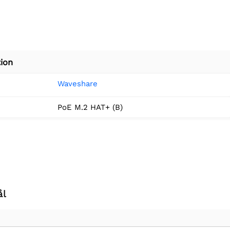
ion
Waveshare
PoE M.2 HAT+ (B)
ål