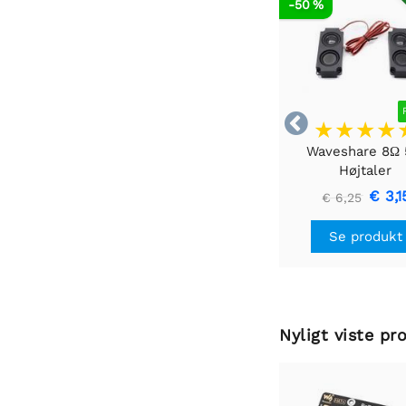
RE
-50 %

Waveshare 8Ω
Højtaler
€ 3,1
€ 6,25
Se produkt
Nyligt viste pr