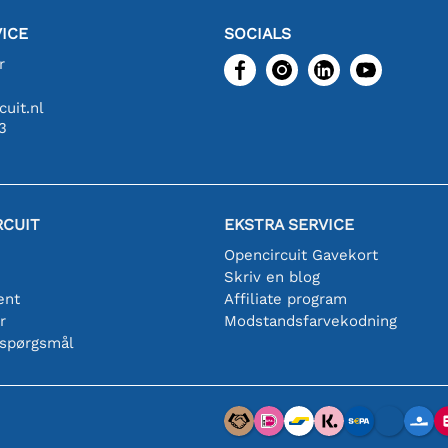
ICE
SOCIALS
r
uit.nl
3
RCUIT
EKSTRA SERVICE
Opencircuit Gavekort
Skriv en blog
ent
Affiliate program
r
Modstandsfarvekodning
 spørgsmål