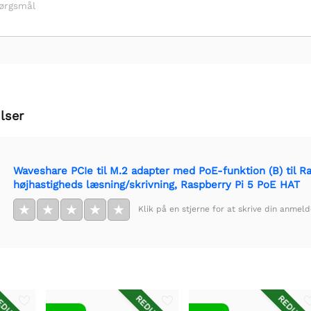
pørgsmål
lser
Waveshare PCIe til M.2 adapter med PoE-funktion (B) til R
højhastigheds læsning/skrivning, Raspberry Pi 5 PoE HAT
★
★
★
★
★
Klik på en stjerne for at skrive din anmeld