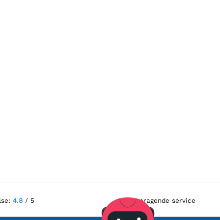
lse:
4.8
/ 5
Fremragende service