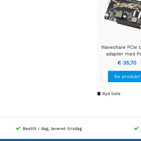
Waveshare PCIe t
adapter med P
funktion (B) t
€ 35,70
Raspberry Pi 
understøtter N
Se produkt
protokol M.2 S
højhastighed
læsning/skrivni
Ryd liste

Raspberry Pi 5 P
Bestilt i dag, leveret tirsdag