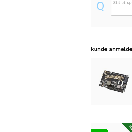
Q
Stil et s
kunde anmelde