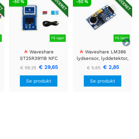
ET
REDUCERET
REDUCERET
-50 %
-50 %
r
På lager
På lager

Waveshare
Waveshare LM386
ST25R3911B NFC
lydsensor, lyddetektor,
Evalueringssæt, NFC-
kompatibel med Arduino
€ 29,65
€ 2,85
€ 59,25
€ 5,65
læser + TF-kort + USB-
kabel
Se produkt
Se produkt