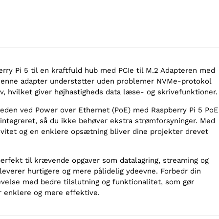
rry Pi 5 til en kraftfuld hub med PCIe til M.2 Adapteren med
 Denne adapter understøtter uden problemer NVMe-protokol
v, hvilket giver højhastigheds data læse- og skrivefunktioner.
den ved Power over Ethernet (PoE) med Raspberry Pi 5 PoE
 integreret, så du ikke behøver ekstra strømforsyninger. Med
vitet og en enklere opsætning bliver dine projekter drevet
erfekt til krævende opgaver som datalagring, streaming og
leverer hurtigere og mere pålidelig ydeevne. Forbedr din
velse med bedre tilslutning og funktionalitet, som gør
 enklere og mere effektive.