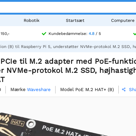
Robotik
Startsæt
Computere
 150,-
Kundebedømmelse:
4.8
/ 5
on (B) til Raspberry Pi 5, understøtter NVMe-protokol M.2 SSD, hø
CIe til M.2 adapter med PoE-funktion
er NVMe-protokol M.2 SSD, højhastigh
AT
0
Mærke
Waveshare
Model
PoE M.2 HAT+ (B)
Sh
