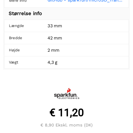
GitHub - sparkfun/microSD_Transflash_Breakout at V_1.4
Mere info
Størrelse info
33 mm
Længde
42 mm
Bredde
2 mm
Højde
4,3 g
Vægt
€ 11,20
€ 8,90
Ekskl. moms (DK)