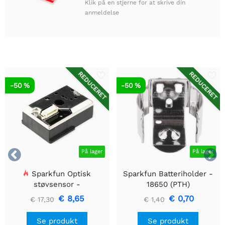
Klik på en stjerne for at skrive din
anmeldelse
REDUCERET
REDUCERET
-50 %
-50 %


På lager
På lager
Sparkfun Optisk
Sparkfun Batteriholder -
støvsensor -
18650 (PTH)
GP2Y1010AU0F
€ 8,65
€ 0,70
€ 17,30
€ 1,40
Se produkt
Se produkt