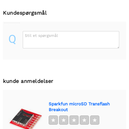
Kundespørgsmål
Q
Stil et spørgsmål
kunde anmeldelser
Sparkfun microSD Transflash
Breakout
★
★
★
★
★