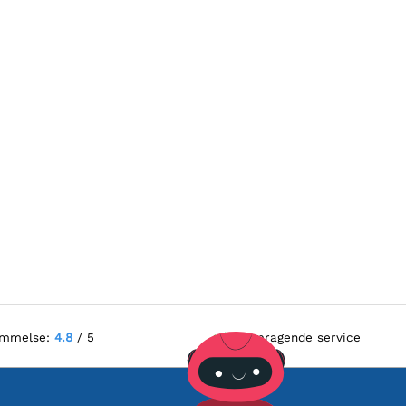
ømmelse:
4.8
/ 5
Fremragende service