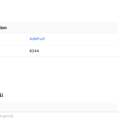
ion
Adafruit
6244
ål
pørgsmål