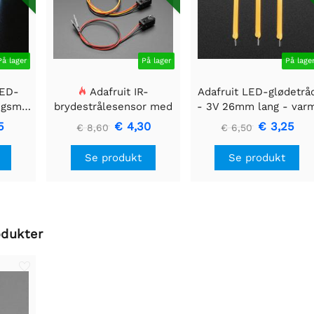
På lager
På lager
På lage
LED-
Adafruit IR-
Adafruit LED-glødetrå
ngsmodul
brydestrålesensor med
- 3V 26mm lang - var
 40mm
premium ledningsstuds
hvid 3-pak
5
€ 4,30
€ 3,25
€ 8,60
€ 6,50
- 5 mm LED'er
Se produkt
Se produkt
odukter