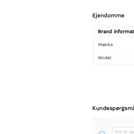
Ejendomme
Brand informat
Mærke
Model
Kundespørgsm
Stil et s