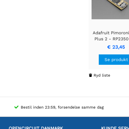
Adafruit Pimoroni
Plus 2 - RP2350
Board med Pico
€ 23,45
og pins
Se produkt
Ryd liste

Bestil inden 23:59, forsendelse samme dag
OPENCIRCUIT DANMARK
KUNDE SERV