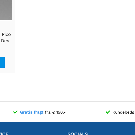
 Pico
 Dev
-form
Gratis fragt
fra € 150,-
Kundebed
ICE
SOCIALS