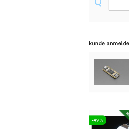
Q
kunde anmelde
RE
-49 %