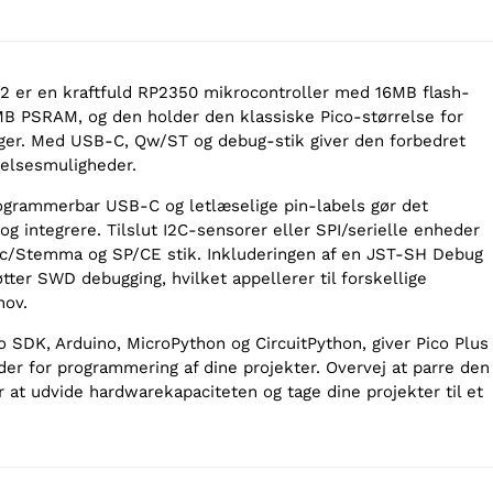
 2 er en kraftfuld RP2350 mikrocontroller med 16MB flash-
 PSRAM, og den holder den klassiske Pico-størrelse for
er. Med USB-C, Qw/ST og debug-stik giver den forbedret
elsesmuligheder.
ogrammerbar USB-C og letlæselige pin-labels gør det
g integrere. Tilslut I2C-sensorer eller SPI/serielle enheder
ic/Stemma og SP/CE stik. Inkluderingen af en JST-SH Debug
ter SWD debugging, hvilket appellerer til forskellige
hov.
o SDK, Arduino, MicroPython og CircuitPython, giver Pico Plus
der for programmering af dine projekter. Overvej at parre den
 at udvide hardwarekapaciteten og tage dine projekter til et