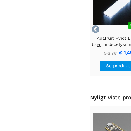

Adafruit Hvidt 
baggrundsbelysni
- Lille 12mm x
€ 1,4
€ 2,85
Se produkt
Nyligt viste pr