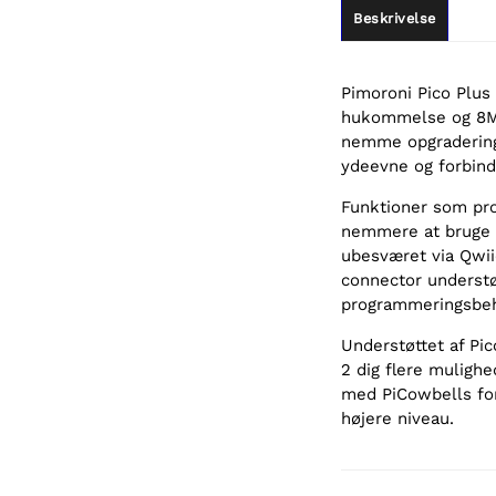
Beskrivelse
Pimoroni Pico Plus
hukommelse og 8MB
nemme opgradering
ydeevne og forbind
Funktioner som pr
nemmere at bruge o
ubesværet via Qwi
connector understøt
programmeringsbe
Understøttet af Pic
2 dig flere mulighe
med PiCowbells for
højere niveau.