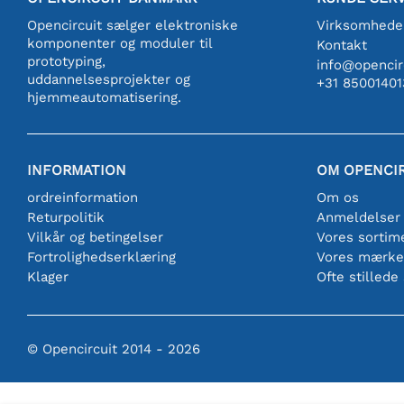
Opencircuit sælger elektroniske
Virksomhede
komponenter og moduler til
Kontakt
prototyping,
info@opencirc
uddannelsesprojekter og
+31 85001401
hjemmeautomatisering.
INFORMATION
OM OPENCI
ordreinformation
Om os
Returpolitik
Anmeldelser
Vilkår og betingelser
Vores sortim
Fortrolighedserklæring
Vores mærke
Klager
Ofte stillede
© Opencircuit 2014 - 2026