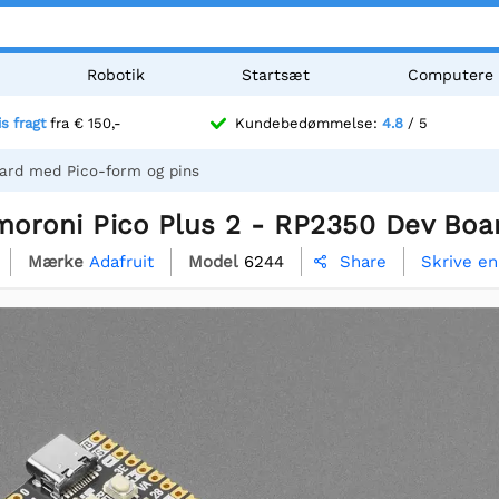
Robotik
Startsæt
Computere
is fragt
fra € 150,-
Kundebedømmelse:
4.8
/ 5
oard med Pico-form og pins
imoroni Pico Plus 2 - RP2350 Dev Bo
Mærke
Adafruit
Model
6244
Skrive e
Share
