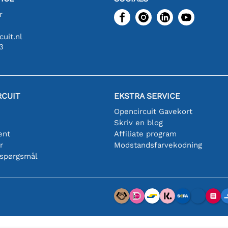
r
uit.nl
3
RCUIT
EKSTRA SERVICE
Opencircuit Gavekort
Skriv en blog
ent
Affiliate program
r
Modstandsfarvekodning
 spørgsmål