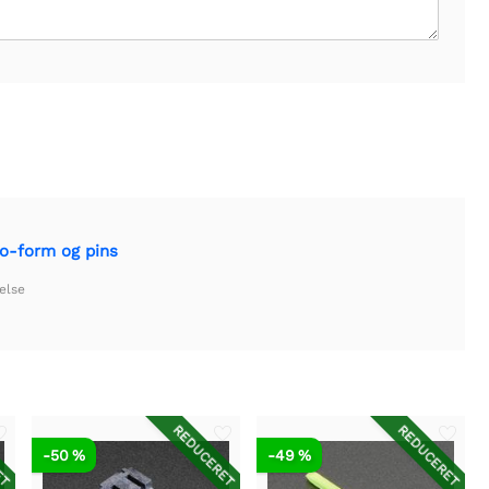
co-form og pins
else
ET
REDUCERET
REDUCERET
-50 %
-49 %