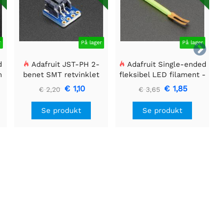
r
På lager
På lager

d
Adafruit JST-PH 2-
Adafruit Single-ended
m
benet SMT retvinklet
fleksibel LED filament -
breakout board
3V 25 mm lang - Grøn
€ 1,10
€ 1,85
€ 2,20
€ 3,65
Se produkt
Se produkt