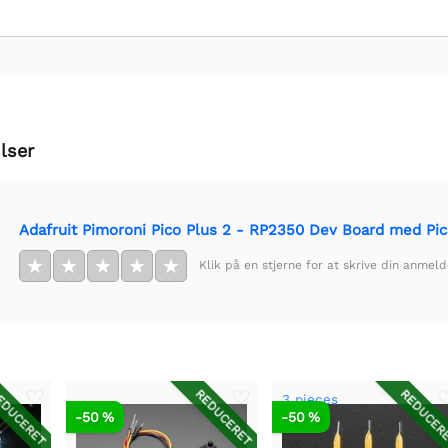
lser
Adafruit Pimoroni Pico Plus 2 - RP2350 Dev Board med Pi
★
★
★
★
★
Klik på en stjerne for at skrive din anmeld
DUCERET
REDUCERET
REDUCER
3 pieces
-50 %
-50 %