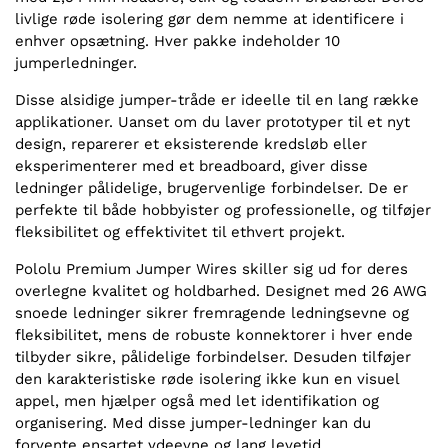
livlige røde isolering gør dem nemme at identificere i
enhver opsætning. Hver pakke indeholder 10
jumperledninger.
Disse alsidige jumper-tråde er ideelle til en lang række
applikationer. Uanset om du laver prototyper til et nyt
design, reparerer et eksisterende kredsløb eller
eksperimenterer med et breadboard, giver disse
ledninger pålidelige, brugervenlige forbindelser. De er
perfekte til både hobbyister og professionelle, og tilføjer
fleksibilitet og effektivitet til ethvert projekt.
Pololu Premium Jumper Wires skiller sig ud for deres
overlegne kvalitet og holdbarhed. Designet med 26 AWG
snoede ledninger sikrer fremragende ledningsevne og
fleksibilitet, mens de robuste konnektorer i hver ende
tilbyder sikre, pålidelige forbindelser. Desuden tilføjer
den karakteristiske røde isolering ikke kun en visuel
appel, men hjælper også med let identifikation og
organisering. Med disse jumper-ledninger kan du
forvente ensartet ydeevne og lang levetid.