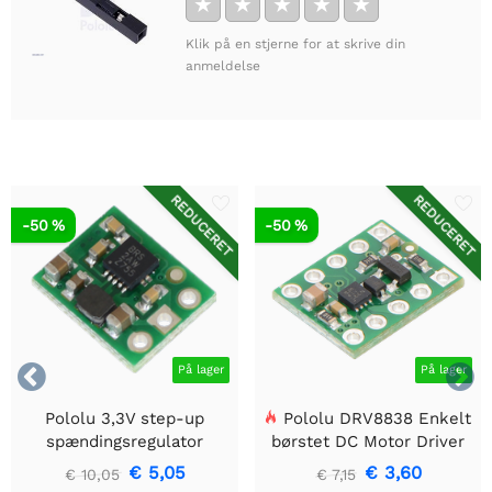
★
★
★
★
★
Klik på en stjerne for at skrive din
anmeldelse
REDUCERET
REDUCERET
-50 %
-50 %


På lager
På lager
Pololu 3,3V step-up
Pololu DRV8838 Enkelt
spændingsregulator
børstet DC Motor Driver
U1V10F3
Holder
€ 5,05
€ 3,60
€ 10,05
€ 7,15