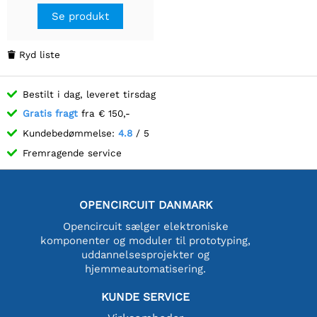
Se produkt
Ryd liste

Bestilt i dag, leveret tirsdag
Gratis fragt
fra € 150,-
Kundebedømmelse:
4.8
/ 5
Fremragende service
OPENCIRCUIT DANMARK
Opencircuit sælger elektroniske
komponenter og moduler til prototyping,
uddannelsesprojekter og
hjemmeautomatisering.
KUNDE SERVICE