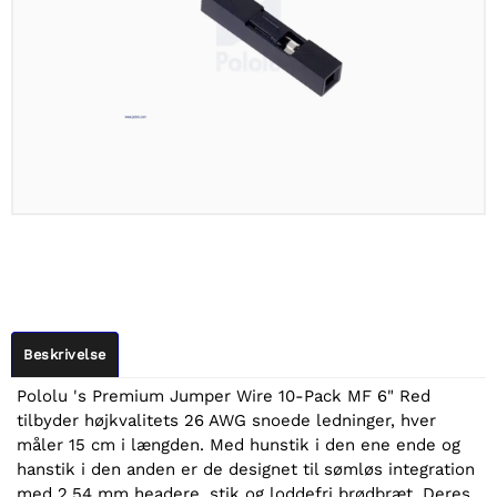
Beskrivelse
Pololu 's Premium Jumper Wire 10-Pack MF 6" Red
tilbyder højkvalitets 26 AWG snoede ledninger, hver
måler 15 cm i længden. Med hunstik i den ene ende og
hanstik i den anden er de designet til sømløs integration
med 2,54 mm headere, stik og loddefri brødbræt. Deres