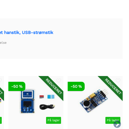
æt hanstik, USB-strømstik
else
ET
REDUCERET
REDUCERET
-50 %
-50 %
r
På lager
På lager
