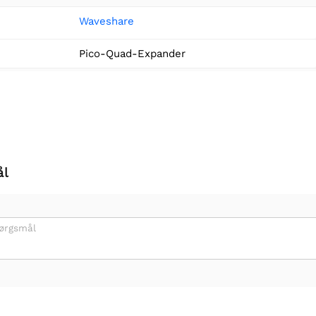
Waveshare
Pico-Quad-Expander
ål
pørgsmål