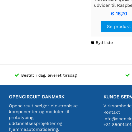
udvider til Raspbe
Pico, fire sæt ha
€ 16,70
USB-strømst
Se produkt
Ryd liste

Bestilt i dag, leveret tirsdag
OPENCIRCUIT DANMARK
KUNDE SERV
Opencircuit sælger elektroniske
Virksomhede
komponenter og moduler til
Kontakt
prototyping,
info@opencirc
uddannelsesprojekter og
+31 85001401
hjemmeautomatisering.