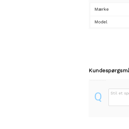
Mærke
Model
Kundespørgsm
Q
Stil et s