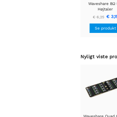
Waveshare 8Ω
Højtaler
€ 3,1
€ 6,25
Se produkt
Nyligt viste pr
Waveshare Quad 