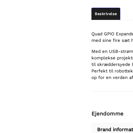
Beskrivelse
Quad GPIO Expander
med sine fire sæt 
Med en USB-strømin
komplekse projekter
til skræddersyede 
Perfekt til robotte
op for en verden a
Ejendomme
Brand informat