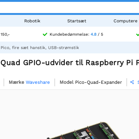
Robotik
Startsæt
Computere
 150,-
Kundebedømmelse:
4.8
/ 5
Pico, fire sæt hanstik, USB-strømstik
uad GPIO-udvider til Raspberry Pi Pi
Mærke
Waveshare
Model
Pico-Quad-Expander
