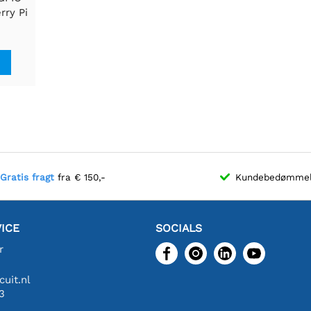
rry Pi
nstik,
ik
Gratis fragt
fra € 150,-
Kundebedømme
ICE
SOCIALS
r
uit.nl
3