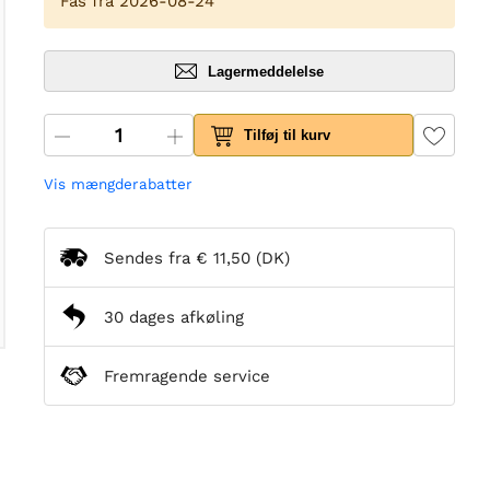
Fås fra 2026-08-24
Lagermeddelelse
Tilføj til kurv
Vis mængderabatter
Sendes fra
€ 11,50
(DK)
30 dages afkøling
Fremragende service