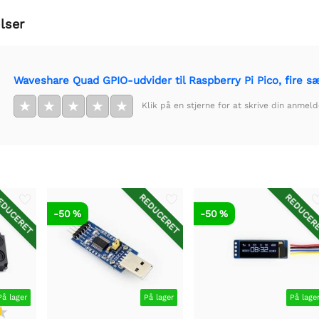
lser
Waveshare Quad GPIO-udvider til Raspberry Pi Pico, fire s
★
★
★
★
★
Klik på en stjerne for at skrive din anmeld
DUCERET
REDUCERET
REDUCER
-50 %
-50 %
På lager
På lager
På lage