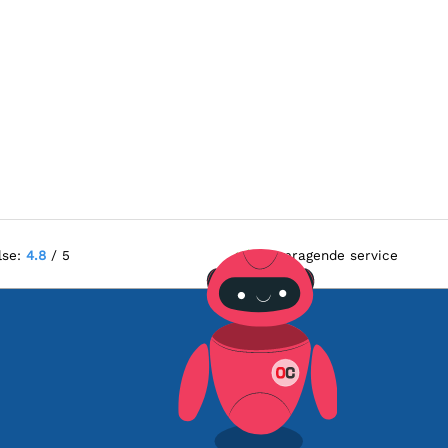
lse:
4.8
/ 5
Fremragende service