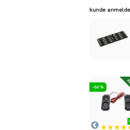
kunde anmelde
RE
-50 %
