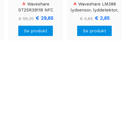
Waveshare
Waveshare LM386
ST25R3911B NFC
lydsensor, lyddetektor,
Evalueringssæt, NFC-
kompatibel med Arduino
€ 29,65
€ 2,85
€ 59,25
€ 5,65
læser + TF-kort + USB-
kabel
Se produkt
Se produkt