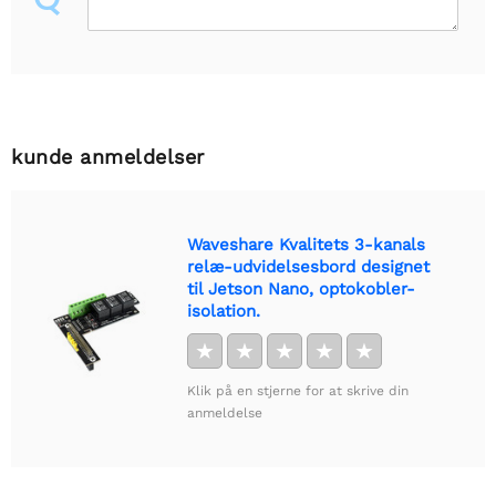
kunde anmeldelser
Waveshare Kvalitets 3-kanals
relæ-udvidelsesbord designet
til Jetson Nano, optokobler-
isolation.
★
★
★
★
★
Klik på en stjerne for at skrive din
anmeldelse