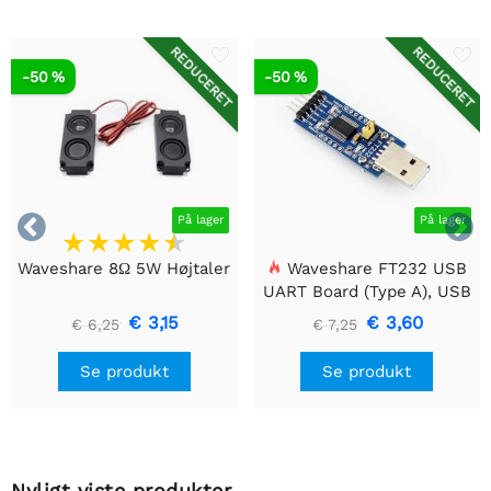
REDUCERET
REDUCERET
-50 %
-50 %


På lager
På lager
Waveshare 8Ω 5W Højtaler
Waveshare FT232 USB
UART Board (Type A), USB
til TTL (UART)
€ 3,15
€ 3,60
€ 6,25
€ 7,25
kommunikationsmodul
Se produkt
Se produkt
Nyligt viste produkter