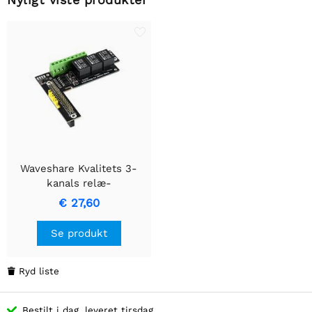
Waveshare Kvalitets 3-
kanals relæ-
udvidelsesbord designet
€ 27,60
til Jetson Nano,
optokobler-isolation.
Se produkt
Ryd liste

Bestilt i dag, leveret tirsdag