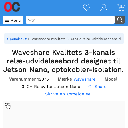

Menu
Opencircuit
Waveshare Kvalitets 3-kanals relæ-udvidelsesbord designe
Waveshare Kvalitets 3-kanals
relæ-udvidelsesbord designet til
Jetson Nano, optokobler-isolation.
Varenummer
19075
Mærke
Waveshare
Model
3-CH Relay for Jetson Nano
Share

Skrive en anmeldelse