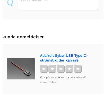
Q
kunde anmeldelser
Adafruit Sybar USB Type C-
strømstik, der kan sys
★
★
★
★
★
Klik på en stjerne for at skrive din
anmeldelse