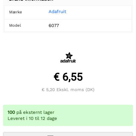
Adafruit
Mærke
6077
Model
€ 6,55
€ 5,20
Ekskl. moms (DK)
100
på eksternt lager
Leveret i 10 til 12 dage