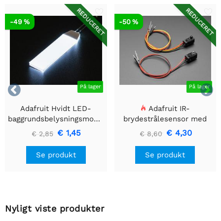
REDUCERET
REDUCERET
-49 %
-50 %


På lager
På lager
Adafruit Hvidt LED-
Adafruit IR-
baggrundsbelysningsmodul
brydestrålesensor med
- Lille 12mm x 40mm
premium ledningsstuds -
€ 1,45
€ 4,30
€ 2,85
€ 8,60
5 mm LED'er
Se produkt
Se produkt
Nyligt viste produkter