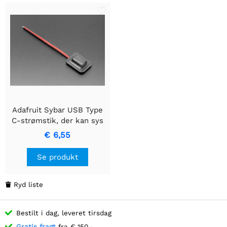
Adafruit Sybar USB Type
C-strømstik, der kan sys
€ 6,55
Se produkt
Ryd liste

Bestilt i dag, leveret tirsdag
Gratis fragt
fra € 150,-