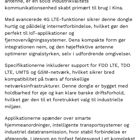
antenne, er en solid industrikvalitets
kommunikationsenhed skabt primært til brug i Kina.
Med avancerede 4G LTE-funktioner sikrer denne dongle
hurtig og pålidelig internetforbindelse, hvilket gør den
perfekt til IoT-applikationer og
fjernovervågningssystemer. Dens kompakte form gør
integrationen nem, og den højeffektive antenne
optimerer signalstyrken, selv i udfordrende omgivelser.
Specifikationerne inkluderer support for FDD LTE, TDD
LTE, UMTS og GSM-netværk, hvilket sikrer bred
kompatibilitet på tværs af forskellige
netværksinfrastrukturer. Denne dongle er bygget med
holdbarhed for øje og kan klare barske driftsforhold,
hvilket gør den til et foretrukket valg til industrielle
miljøer.
Applikationerne spænder over smarte
hjemmeanordninger, intelligente transportsystemer og
industriel datatransmission, hvor stabil forbindelse er
afgørende. Ligesom en trofast følgesvend i et komplekst