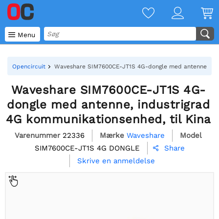

Menu
Opencircuit
Waveshare SIM7600CE-JT1S 4G-dongle med antenne, indu
Waveshare SIM7600CE-JT1S 4G-
dongle med antenne, industrigrad
4G kommunikationsenhed, til Kina
Varenummer
22336
Mærke
Waveshare
Model
SIM7600CE-JT1S 4G DONGLE
Share

Skrive en anmeldelse