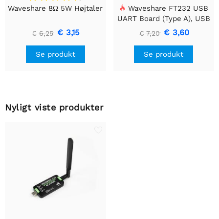
Waveshare 8Ω 5W Højtaler
Waveshare FT232 USB
UART Board (Type A), USB
til TTL (UART)
€ 3,15
€ 3,60
€ 6,25
€ 7,20
kommunikationsmodul
Se produkt
Se produkt
Nyligt viste produkter