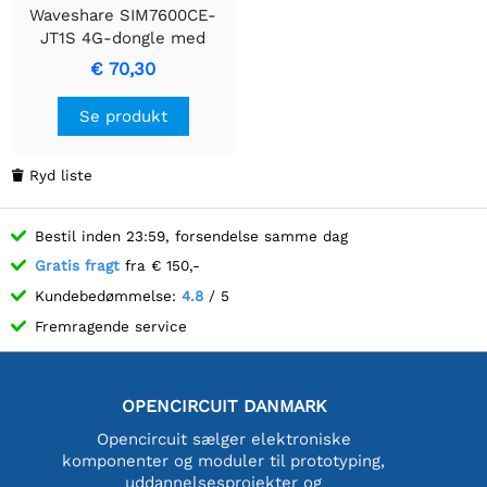
Waveshare SIM7600CE-
JT1S 4G-dongle med
antenne, industrigrad 4G
€ 70,30
kommunikationsenhed, til
Kina
Se produkt
Ryd liste

Bestil inden 23:59, forsendelse samme dag
Gratis fragt
fra € 150,-
Kundebedømmelse:
4.8
/ 5
Fremragende service
OPENCIRCUIT DANMARK
Opencircuit sælger elektroniske
komponenter og moduler til prototyping,
uddannelsesprojekter og