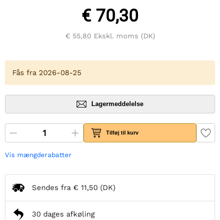
€ 70,30
€ 55,80
Ekskl. moms (DK)
Fås fra 2026-08-25
Lagermeddelelse
Tilføj til kurv
Vis mængderabatter
Sendes fra
€ 11,50
(DK)
30 dages afkøling