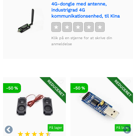
4G-dongle med antenne,
industrigrad 4G
kommunikationsenhed, til Kina
★
★
★
★
★
Klik på en stjerne for at skrive din
anmeldelse
REDUCERET
REDUCERET
-50 %
-50 %


På lager
På lager